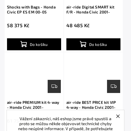
Shocks with Bags - Honda
air-ride Digital SMART kit
Civic EP ES EM 00-05
F/R - Honda Civic 2001-
58 375 Kč
48 485 Kč
Do košíku
Do košíku
air-ride PREMIUM kit 4-way
air-ride BEST PRICE kit VIP
- Honda Civic 2001-
4-way - Honda Civic 2001-
Vážení zákazníci, náš eshop jsme právě spustili a
61 750 Kč
49 485 Kč
proto se můžou někde objevovat technické chyby
nebo neúplné informace. V případě, že potřebujete