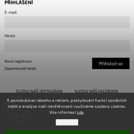
PŘIHLÁŠENÍ
E-mail
Heslo
Nová registrace
Přihlásit se
Zapomenuté heslo
SLEDUJ NÁŠ INSTAGRAM
SLEDUJ NÁŠ FACEBOOK
TUNING SHOW TROJHALÍ
SNÍŽENO.CZ
K personalizaci obsahu a reklam, poskytování funkcí sociálních
médií a analýze naší návštěvnosti využíváme soubory cookies.
LOWER UNITED
Více informací
zde
.
Nastavení