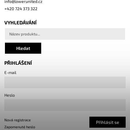
info
@
lowerunited.cz
+420 724 373 322
VYHLEDÁVÁNÍ
Hledat
PŘIHLÁŠENÍ
E-mail
Heslo
Nová registrace
Přihlásit se
Zapomenuté heslo