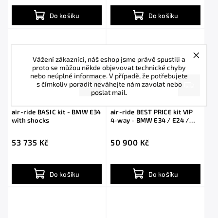
Do košíku
Do košíku
Vážení zákazníci, náš eshop jsme právě spustili a
proto se můžou někde objevovat technické chyby
nebo neúplné informace. V případě, že potřebujete
s čímkoliv poradit neváhejte nám zavolat nebo
poslat mail.
air-ride BASIC kit - BMW E34
air-ride BEST PRICE kit VIP
with shocks
4-way - BMW E34 / E24 /
E28
53 735 Kč
50 900 Kč
Do košíku
Do košíku