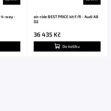
P 4-way -
air-ride BEST PRICE kit F/R - Audi A8
D2
36 435 Kč
Do košíku