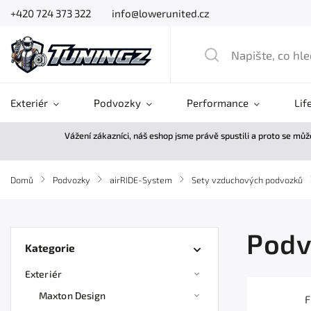
+420 724 373 322
info@lowerunited.cz
Exteriér
Podvozky
Performance
Lif
Vážení zákazníci, náš eshop jsme právě spustili a proto se mů
Domů
/
Podvozky
/
airRIDE-System
/
Sety vzduchových podvozků
Podv
Kategorie
Exteriér
Maxton Design
F