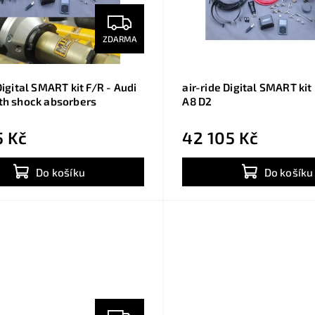
ZDARMA
Digital SMART kit F/R - Audi
air-ride Digital SMART kit
th shock absorbers
A8 D2
5 Kč
42 105 Kč
Do košíku
Do košíku