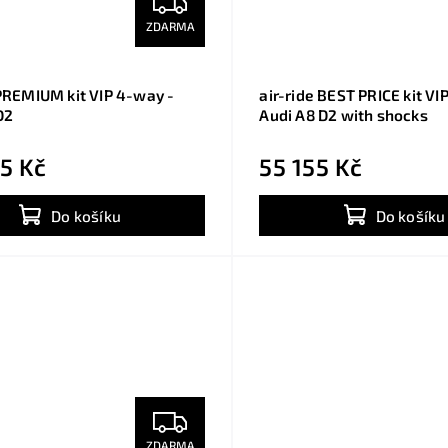
ZDARMA
 PREMIUM kit VIP 4-way -
air-ride BEST PRICE kit VI
D2
Audi A8 D2 with shocks
5 Kč
55 155 Kč
Do košíku
Do košíku
ZDARMA