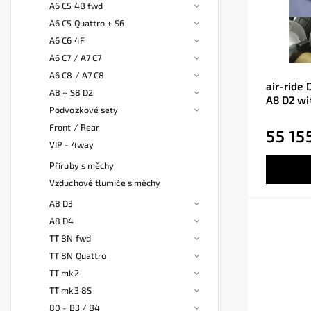
A6 C5 4B fwd
A6 C5 Quattro + S6
A6 C6 4F
A6 C7 / A7 C7
A6 C8 / A7 C8
air-ride 
A8 + S8 D2
A8 D2 wi
Podvozkové sety
Front / Rear
55 15
VIP - 4way
Příruby s měchy
Vzduchové tlumiče s měchy
A8 D3
A8 D4
TT 8N fwd
TT 8N Quattro
TT mk2
TT mk3 8S
80 - B3 / B4