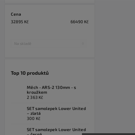
Cena
32895
Kč
66490
Kč
Na skladě
0
Top 10 produktů
Měch - ARS-2 130mm - s
kroužkem
2 363 Kč
SET samolepek Lower United
– zlatá
300 Kč
SET samolepek Lower United
– černá