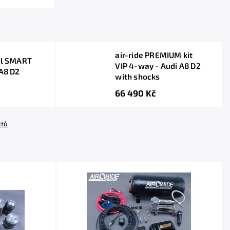
air-ride PREMIUM kit
tal SMART
VIP 4-way - Audi A8 D2
 A8 D2
with shocks
66 490 Kč
ktů