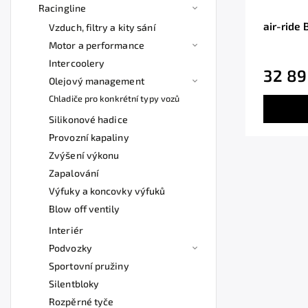
Racingline
air-ride 
Vzduch, filtry a kity sání
Motor a performance
Intercoolery
32 89
Olejový management
Chladiče pro konkrétní typy vozů
Silikonové hadice
Provozní kapaliny
Zvýšení výkonu
Zapalování
Výfuky a koncovky výfuků
Blow off ventily
Interiér
Podvozky
Sportovní pružiny
Silentbloky
Rozpěrné tyče