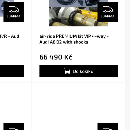
ZDARMA
ZDARMA
 F/R - Audi
air-ride PREMIUM kit VIP 4-way -
Audi A8 D2 with shocks
66 490 Kč
Do košíku