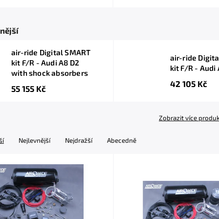
nější
air-ride Digital SMART
air-ride Digi
kit F/R - Audi A8 D2
kit F/R - Audi
with shock absorbers
42 105 Kč
55 155 Kč
Zobrazit více produ
ší
Nejlevnější
Nejdražší
Abecedně