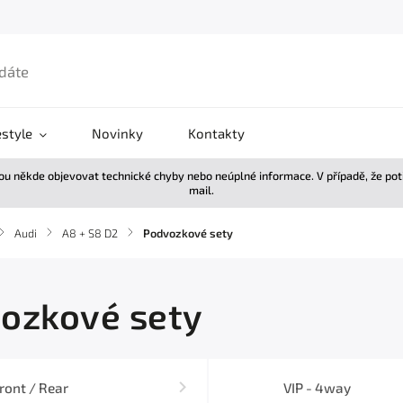
estyle
Novinky
Kontakty
žou někde objevovat technické chyby nebo neúplné informace. V případě, že po
mail.
/
Audi
/
A8 + S8 D2
/
Podvozkové sety
ozkové sety
ront / Rear
VIP - 4way