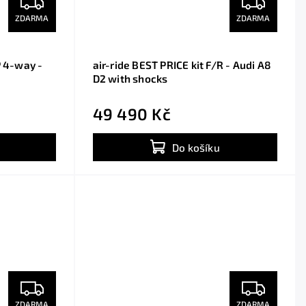
ZDARMA
ZDARMA
P 4-way -
air-ride BEST PRICE kit F/R - Audi A8
D2 with shocks
49 490 Kč
Do košíku
ZDARMA
ZDARMA