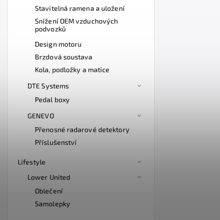
Stavitelná ramena a uložení
Snížení OEM vzduchových
podvozků
Design motoru
Brzdová soustava
Kola, podložky a matice
DTE Systems
Pedal boxy
GENEVO
Přenosné radarové detektory
Příslušenství
Lifestyle
Lower United
Oblečení
Samolepky