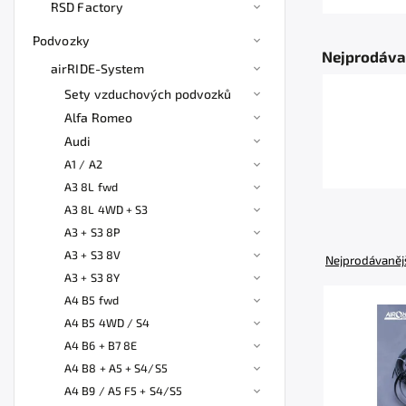
RSD Factory
Podvozky
Nejprodáva
airRIDE-System
Sety vzduchových podvozků
Alfa Romeo
Audi
A1 / A2
A3 8L fwd
A3 8L 4WD + S3
A3 + S3 8P
A3 + S3 8V
Nejprodávaněj
A3 + S3 8Y
A4 B5 fwd
A4 B5 4WD / S4
A4 B6 + B7 8E
A4 B8 + A5 + S4/S5
A4 B9 / A5 F5 + S4/S5