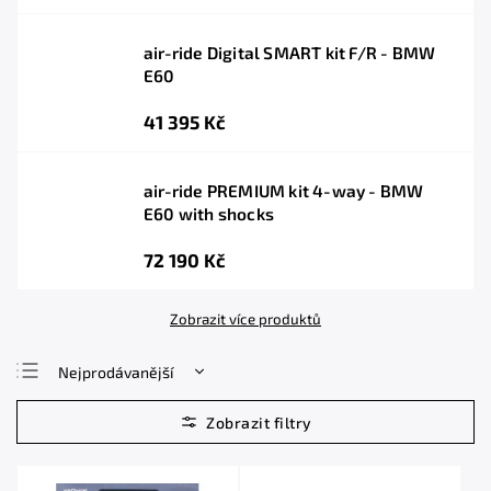
air-ride Digital SMART kit F/R - BMW
E60
41 395 Kč
air-ride PREMIUM kit 4-way - BMW
E60 with shocks
72 190 Kč
Zobrazit více produktů
Nejprodávanější
Nejlevnější
Nejdražší
Abecedně