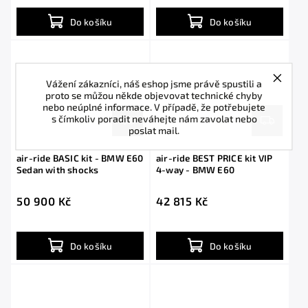
Do košíku
Do košíku
Vážení zákazníci, náš eshop jsme právě spustili a
proto se můžou někde objevovat technické chyby
nebo neúplné informace. V případě, že potřebujete
s čímkoliv poradit neváhejte nám zavolat nebo
poslat mail.
air-ride BASIC kit - BMW E60
air-ride BEST PRICE kit VIP
Sedan with shocks
4-way - BMW E60
50 900 Kč
42 815 Kč
Do košíku
Do košíku