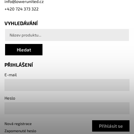
info
@
lowerunited.cz
+420 724 373 322
VYHLEDÁVÁNÍ
Hledat
PŘIHLÁŠENÍ
E-mail
Heslo
Nová registrace
Přihlásit se
Zapomenuté heslo