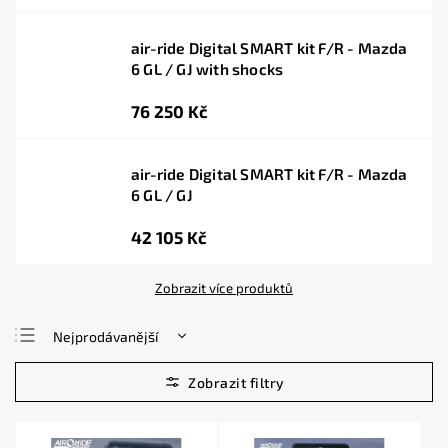
air-ride Digital SMART kit F/R - Mazda
6 GL / GJ with shocks
76 250 Kč
air-ride Digital SMART kit F/R - Mazda
6 GL / GJ
42 105 Kč
Zobrazit více produktů
Nejprodávanější
Nejlevnější
Nejdražší
Abecedně