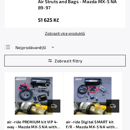
Air Struts and Bags - Mazda MX-5 NA
89-97
51 625 Kč
Zobrazit více produktů
Nejprodávanější
Nejlevnější
Nejdražší
Abecedně
air-ride PREMIUM kit VIP 4-
air-ride Digital SMART kit
way - Mazda MX-5 NA with
F/R - Mazda MX-5 NA with