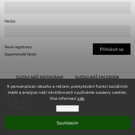
Heslo
Nová registrace
Přihlásit se
Zapomenuté heslo
SLEDUJ NÁŠ INSTAGRAM
SLEDUJ NÁŠ FACEBOOK
TUNING SHOW TROJHALÍ
SNÍŽENO.CZ
K personalizaci obsahu a reklam, poskytování funkcí sociálních
médií a analýze naší návštěvnosti využíváme soubory cookies.
LOWER UNITED
Více informací
zde
.
Nastavení
Souhlasím
Copyright 2026
TUNINGZ
. Všechna práva vyhrazena.