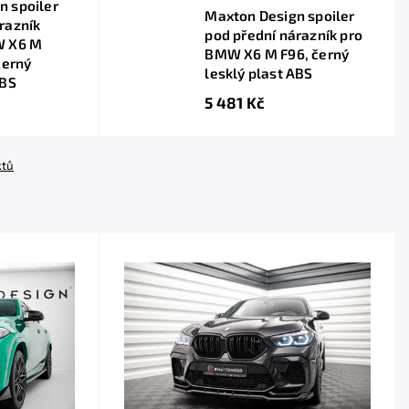
n spoiler
Maxton Design spoiler
razník
pod přední nárazník pro
W X6 M
BMW X6 M F96, černý
černý
lesklý plast ABS
ABS
5 481 Kč
ktů