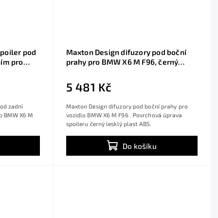
poiler pod
Maxton Design difuzory pod boční
ním pro
prahy pro BMW X6 M F96, černý
lý plast
lesklý plast ABS
5 481 Kč
pod zadní
Maxton Design difuzory pod boční prahy pro
dlo BMW X6 M
vozidlo BMW X6 M F96 . Povrchová úprava
.
spoileru černý lesklý plast ABS.
Do košíku