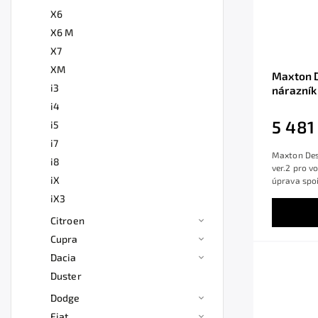
X6
X6 M
X7
XM
Maxton D
i3
nárazník
černý le
i4
5 481
i5
i7
Maxton Desi
i8
ver.2 pro 
iX
úprava spoil
iX3
Citroen
Cupra
Dacia
Duster
Dodge
Fiat