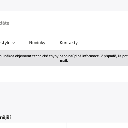
estyle
Novinky
Kontakty
žou někde objevovat technické chyby nebo neúplné informace. V případě, že po
mail.
M
nější