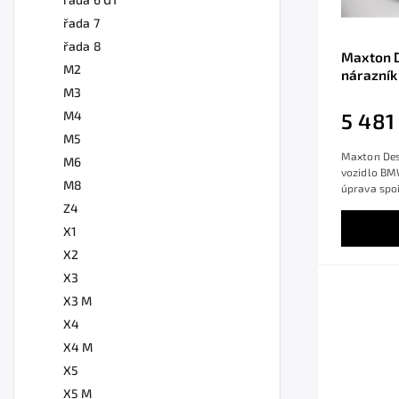
řada 7
řada 8
Maxton D
M2
nárazník
M3
černý le
M4
5 481
M5
Maxton Desi
M6
vozidlo BMW
M8
úprava spoil
Z4
X1
X2
X3
X3 M
X4
X4 M
X5
X5 M