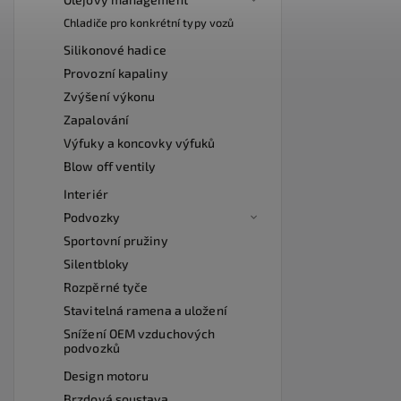
Chladiče pro konkrétní typy vozů
Silikonové hadice
Provozní kapaliny
Zvýšení výkonu
Zapalování
Výfuky a koncovky výfuků
Blow off ventily
Interiér
Podvozky
Sportovní pružiny
Silentbloky
Rozpěrné tyče
Stavitelná ramena a uložení
Snížení OEM vzduchových
podvozků
Design motoru
Brzdová soustava