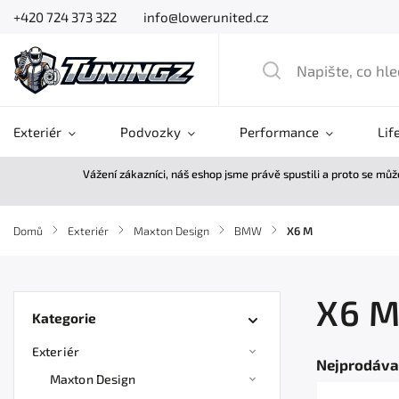
+420 724 373 322
info@lowerunited.cz
Exteriér
Podvozky
Performance
Lif
Vážení zákazníci, náš eshop jsme právě spustili a proto se mů
Domů
/
Exteriér
/
Maxton Design
/
BMW
/
X6 M
X6 
Kategorie
Exteriér
Nejprodáva
Maxton Design