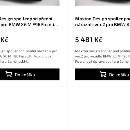
esign spoiler pod přední
Maxton Design spoiler po
 pro BMW X6 M F96 Facelift,
nárazník ver.2 pro BMW X
sklý plast ABS
Facelift, černý lesklý pla
 Kč
5 481 Kč
gn spoiler pod přední nárazník pro
Maxton Design spoiler pod přední
 X6 M F96 Facelift . Povrchová
ver.2 pro vozidlo BMW X6 M F96 Fa
eru černý lesklý...
Povrchová úprava spoileru černý..
Do košíku
Do košíku