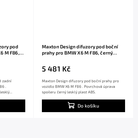
zory pod
Maxton Design difuzory pod boční
6 M F86,
prahy pro BMW X6 M F86, černý
lesklý plast ABS
5 481 Kč
d zadní
Maxton Design difuzory pod boční prahy pro
86 .
vozidlo BMW X6 M F86 . Povrchová úprava
esklý...
spoileru černý lesklý plast ABS.
Do košíku