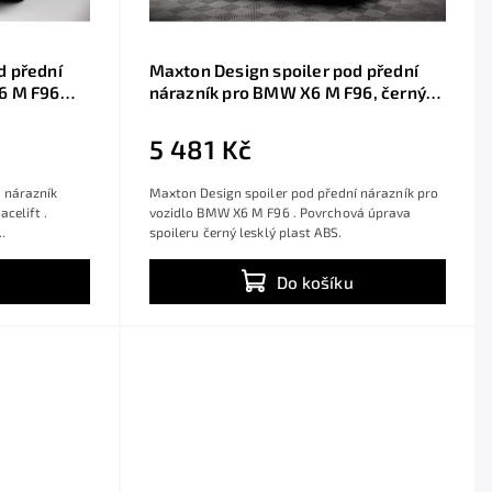
d přední
Maxton Design spoiler pod přední
6 M F96
nárazník pro BMW X6 M F96, černý
st ABS
lesklý plast ABS
5 481 Kč
 nárazník
Maxton Design spoiler pod přední nárazník pro
celift .
vozidlo BMW X6 M F96 . Povrchová úprava
.
spoileru černý lesklý plast ABS.
Do košíku