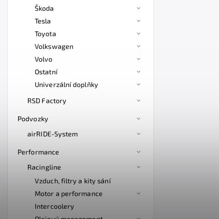
Škoda
Tesla
Toyota
Volkswagen
Volvo
Ostatní
Univerzální doplňky
RSD Factory
Podvozky
airRIDE-System
Performance
Racingline
Vzduch, filtry a kity sání
Motor a performance
Intercoolery
Olejový management