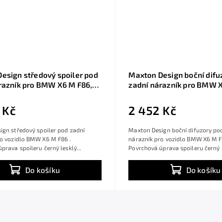
esign středový spoiler pod
Maxton Design boční difu
razník pro BMW X6 M F86,
zadní nárazník pro BMW X
sklý plast ABS
černý lesklý plast ABS
 Kč
2 452 Kč
gn středový spoiler pod zadní
Maxton Design boční difuzory po
ro vozidlo BMW X6 M F86 .
nárazník pro vozidlo BMW X6 M F
prava spoileru černý lesklý...
Povrchová úprava spoileru černý l
Do košíku
Do košíku