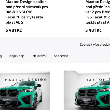
Maxton Design spoiler
Maxton Desig
pod přední nárazník pro
pod přední ná
BMW X6 M F96
ver.2 pro BM
Facelift, černý lesklý
F96 Facelift, 
plast ABS
lesklý plast 
5 481 Kč
5 481 Kč
Zobrazit více produ
ší
Nejlevnější
Nejdražší
Abecedně