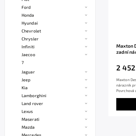
Ford
Honda
Hyundai
Chevrolet
Chrysler
Maxton D
Infiniti
zadní ná
Jaecoo
černý le
7
2 452
Jaguar
Jeep
Maxton Desi
nárazník p
Kia
Povrchová ú
Lamborghini
Land rover
Lexus
Maserati
Mazda
Mercedes