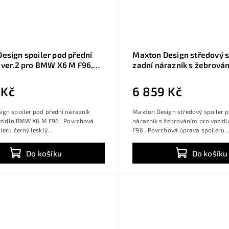
esign spoiler pod přední
Maxton Design středový s
 ver.2 pro BMW X6 M F96,
zadní nárazník s žebrová
sklý plast ABS
BMW X6 M F96, černý lesk
ABS
 Kč
6 859 Kč
gn spoiler pod přední nárazník
Maxton Design středový spoiler 
vozidlo BMW X6 M F96 . Povrchová
nárazník s žebrováním pro vozi
eru černý lesklý...
F96 . Povrchová úprava spoileru..
Do košíku
Do košíku