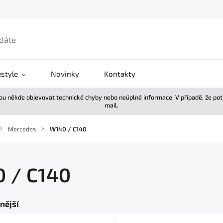
estyle
Novinky
Kontakty
žou někde objevovat technické chyby nebo neúplné informace. V případě, že po
mail.
/
Mercedes
/
W140 / C140
 / C140
nější