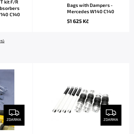
T kit F/R
Bags with Dampers -
absorbers
Mercedes W140 C140
W140 C140
51 625 Kč
ktů
ZDARMA
ZDARMA