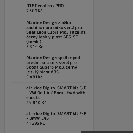
DTE Pedal box PRO
7 609 Kč
Maxton Design vložka
zadního nárazníku ver.2 pro
Seat Leon Cupra Mk3 Facelift,
černý lesklý plast ABS, ST
(combi)
5 344 Kč
Maxton Design spoiler pod
přední nárazník ver.3 pro
Škoda Superb Mk3, černý
lesklý plast ABS
5 481 Kč
air-ride Digital SMART kit F/R
- VW Golf 4 / Bora - fwd with
shocks
54 840 Kč
air-ride Digital SMART kit F/R
- BMW E46
41 395 Kč