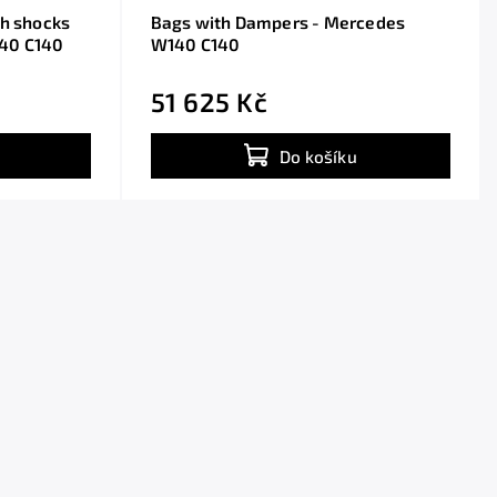
th shocks
Bags with Dampers - Mercedes
40 C140
W140 C140
51 625 Kč
Do košíku