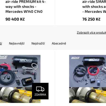
air-ride PREMIUM kit 4-
air-ride SMAR
way with shocks -
with shocks 
Mercedes W140 C140
- Mercedes 
90 400 Kč
76 250 Kč
Zobrazit více produ
ší
Nejlevnější
Nejdražší
Abecedně
ZDARMA