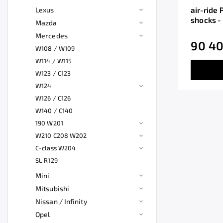
Lexus
air-ride
shocks 
Mazda
Mercedes
90 40
W108 / W109
W114 / W115
W123 / C123
W124
W126 / C126
W140 / C140
190 W201
W210 C208 W202
C-class W204
SL R129
Mini
Mitsubishi
Nissan / Infinity
Opel