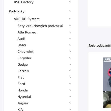
RSD Factory
Podvozky
airRIDE-System
Sety vzduchových podvozků
Alfa Romeo
Audi
BMW
Nejprodávaněj
Chevrolet
Chrysler
Dodge
Ferrari
Fiat
Ford
Honda
Hyundai
Jaguar
KIA