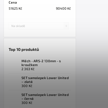
Cena
51625
Kč
90400
Kč
Na skladě
0
Top 10 produktů
Měch - ARS-2 130mm - s
kroužkem
2 363 Kč
SET samolepek Lower United
– zlatá
300 Kč
SET samolepek Lower United
– černá
300 Kč