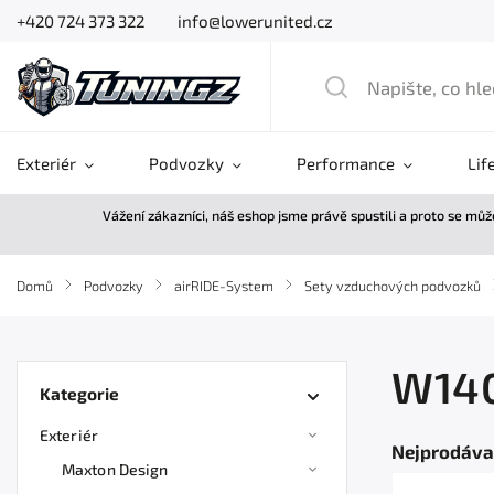
+420 724 373 322
info@lowerunited.cz
Exteriér
Podvozky
Performance
Lif
Vážení zákazníci, náš eshop jsme právě spustili a proto se mů
Domů
/
Podvozky
/
airRIDE-System
/
Sety vzduchových podvozků
W140
Kategorie
Exteriér
Nejprodáva
Maxton Design