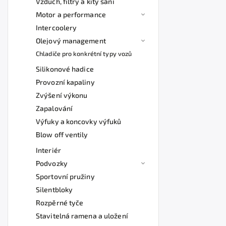
Vzduch, filtry a kity sání
Motor a performance
Intercoolery
Olejový management
Chladiče pro konkrétní typy vozů
Silikonové hadice
Provozní kapaliny
Zvýšení výkonu
Zapalování
Výfuky a koncovky výfuků
Blow off ventily
Interiér
Podvozky
Sportovní pružiny
Silentbloky
Rozpěrné tyče
Stavitelná ramena a uložení