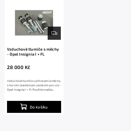
Abecedně
Vzduchové tlumiče s měchy
- Opel Insignia I + FL
28 000 Kč
​Vzduchové tlumiče s přírubami a měchy,
s horním stavitelným uložením pro vůz -
Opel Insignia I + FL ​Použitá značka...
Do košíku