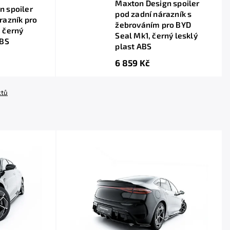
Maxton Design spoiler
n spoiler
pod zadní nárazník s
razník pro
žebrováním pro BYD
 černý
Seal Mk1, černý lesklý
ABS
plast ABS
6 859 Kč
ktů