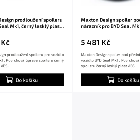
esign prodloužení spoileru
Maxton Design spoiler po
Seal Mk1, černý lesklý plast
nárazník pro BYD Seal Mk1
lesklý plast ABS
 Kč
5 481 Kč
gn prodloužení spoileru pro vozidlo
Maxton Design spoiler pod přední
1 . Povrchová úprava spoileru černý
vozidlo BYD Seal Mk1 . Povrchová
t ABS.
spoileru černý lesklý plast ABS.
Do košíku
Do košíku