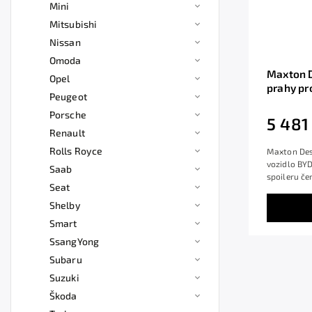
Mini
Mitsubishi
Nissan
Omoda
Maxton D
Opel
prahy pr
Peugeot
plast AB
Porsche
5 481
Renault
Rolls Royce
Maxton Des
vozidlo BYD
Saab
spoileru če
Seat
Shelby
Smart
SsangYong
Subaru
Suzuki
Škoda