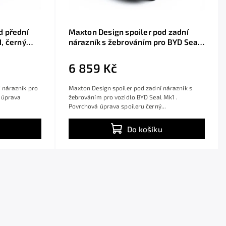
d přední
Maxton Design spoiler pod zadní
, černý
nárazník s žebrováním pro BYD Seal
Mk1, černý lesklý plast ABS
6 859 Kč
 nárazník pro
Maxton Design spoiler pod zadní nárazník s
 úprava
žebrováním pro vozidlo BYD Seal Mk1 .
Povrchová úprava spoileru černý...
Do košíku