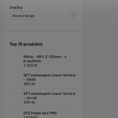
Značky
Maxton Design
4
Top 10 produktů
Měch - ARS-2 130mm - s
kroužkem
2 363 Kč
SET samolepek Lower United
– zlatá
300 Kč
SET samolepek Lower United
– černá
300 Kč
DTE Pedal box PRO
7 609 Kč