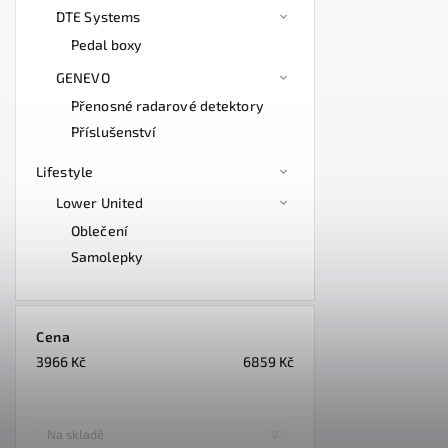
DTE Systems
Pedal boxy
GENEVO
Přenosné radarové detektory
Příslušenství
Lifestyle
Lower United
Oblečení
Samolepky
Cena
3966
Kč
6859
Kč
Na skladě
0