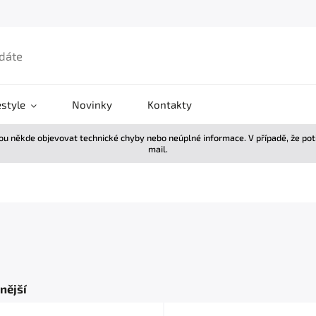
estyle
Novinky
Kontakty
žou někde objevovat technické chyby nebo neúplné informace. V případě, že po
mail.
nější