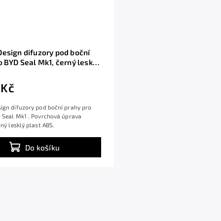
esign difuzory pod boční
o BYD Seal Mk1, černý lesklý
S
 Kč
ign difuzory pod boční prahy pro
 Seal Mk1 . Povrchová úprava
rný lesklý plast ABS.
Do košíku