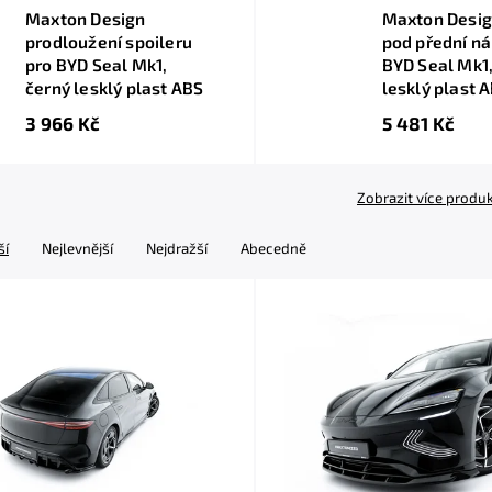
Maxton Design
Maxton Desig
prodloužení spoileru
pod přední ná
pro BYD Seal Mk1,
BYD Seal Mk1,
černý lesklý plast ABS
lesklý plast 
3 966 Kč
5 481 Kč
Zobrazit více produ
ší
Nejlevnější
Nejdražší
Abecedně