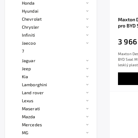
Honda
Hyundai
Chevrolet
Maxton D
pro BYD 
Chrysler
ABS
Infiniti
3 966
Jaecoo
7
Maxton Desi
BYD Seal Mk
Jaguar
lesklý plas
Jeep
Kia
Lamborghini
Land rover
Lexus
Maserati
Mazda
Mercedes
MG