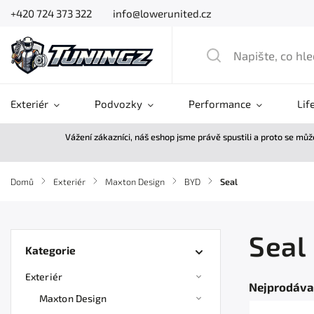
+420 724 373 322
info@lowerunited.cz
Exteriér
Podvozky
Performance
Lif
Vážení zákazníci, náš eshop jsme právě spustili a proto se mů
Domů
/
Exteriér
/
Maxton Design
/
BYD
/
Seal
Seal
Kategorie
Exteriér
Nejprodáva
Maxton Design