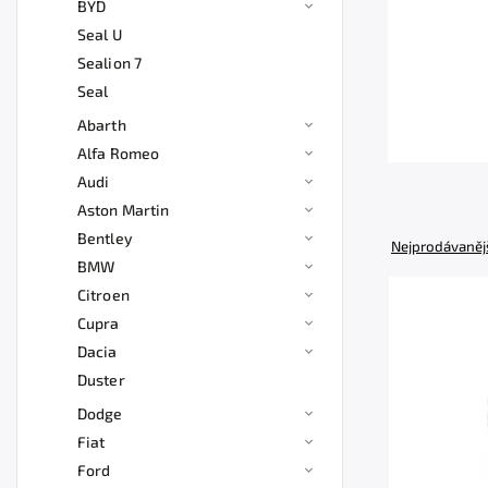
BYD
Seal U
Sealion 7
Seal
Abarth
Alfa Romeo
Audi
Aston Martin
Bentley
Nejprodávaněj
BMW
Citroen
Cupra
Dacia
Duster
Dodge
Fiat
Ford