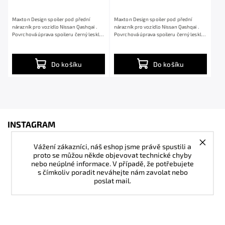
Maxton Design spoiler pod přední
Maxton Design spoiler pod přední
nárazník pro vozidlo Nissan Qashqai .
nárazník pro vozidlo Nissan Qashqai .
Povrchová úprava spoileru černý lesklý
Povrchová úprava spoileru černý lesklý
plast ABS.
plast ABS.
Do košíku
Do košíku
INSTAGRAM
Vážení zákazníci, náš eshop jsme právě spustili a
proto se můžou někde objevovat technické chyby
nebo neúplné informace. V případě, že potřebujete
s čímkoliv poradit neváhejte nám zavolat nebo
poslat mail.