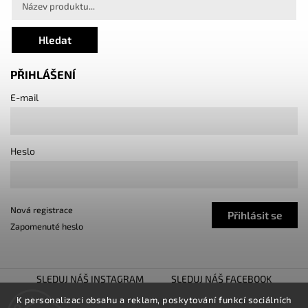
Hledat
PŘIHLÁŠENÍ
E-mail
Heslo
Nová registrace
Přihlásit se
Zapomenuté heslo
SLEDUJ NÁŠ INSTAGRAM
SLEDUJ NÁŠ FACEBOOK
TUNING SHOW TROJHALÍ
SNÍŽENO.CZ
K personalizaci obsahu a reklam, poskytování funkcí sociálních