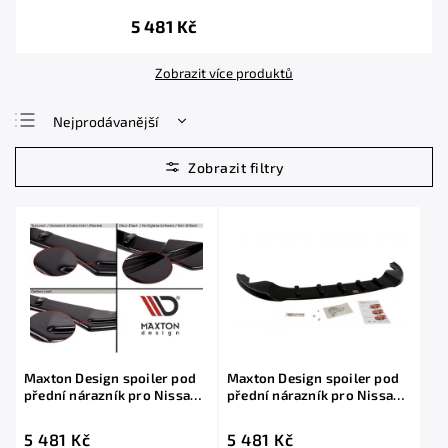
5 481 Kč
Zobrazit více produktů
Nejprodávanější
Nejlevnější
Nejdražší
Abecedně
Maxton Design spoiler pod
Maxton Design spoiler pod
přední nárazník pro Nissan
přední nárazník pro Nissan
Qashqai, černý lesklý plast
Qashqai, černý lesklý plast
ABS, předfacelift, r.v. 2007-
ABS, facelift, r.v. 2009-2013
5 481 Kč
5 481 Kč
2009