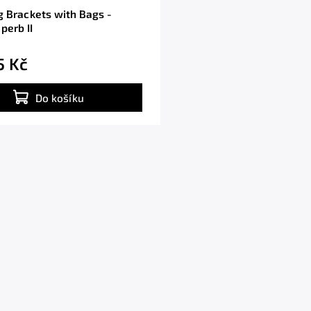
 Brackets with Bags -
perb II
5 Kč
Do košíku