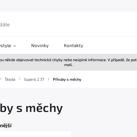
estyle
Novinky
Kontakty
žou někde objevovat technické chyby nebo neúplné informace. V případě, že po
mail.
/
Škoda
/
Superb 2 3T
/
Příruby s měchy
uby s měchy
nější