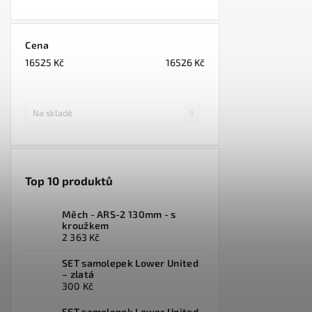
Cena
16525
Kč
16526
Kč
Na skladě
0
Top 10 produktů
Měch - ARS-2 130mm - s
kroužkem
2 363 Kč
SET samolepek Lower United
– zlatá
300 Kč
SET samolepek Lower United