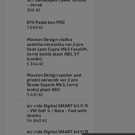
– černá
300 Kč
DTE Pedal box PRO
7 609 Kč
Maxton Design vložka
zadního nárazníku ver.2 pro
Seat Leon Cupra Mk3 Facelift,
černý lesklý plast ABS, ST
(combi)
5 344 Kč
Maxton Design spoiler pod
přední nárazník ver.3 pro
Škoda Superb Mk3, černý
lesklý plast ABS
5 481 Kč
air-ride Digital SMART kit F/R
- VW Golf 4 / Bora - fwd with
shocks
54 840 Kč
air-ride Digital SMART kit F/R