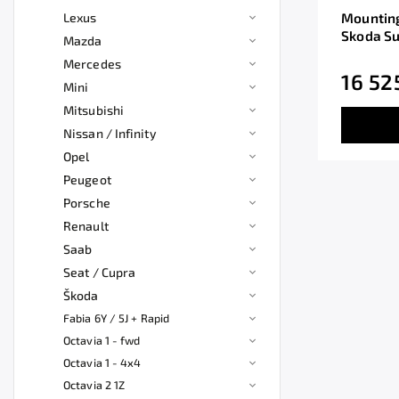
Lexus
Mounting
Skoda Su
Mazda
Mercedes
16 52
Mini
Mitsubishi
Nissan / Infinity
Opel
Peugeot
Porsche
Renault
Saab
Seat / Cupra
Škoda
Fabia 6Y / 5J + Rapid
Octavia 1 - fwd
Octavia 1 - 4x4
Octavia 2 1Z