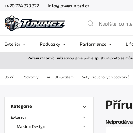
+420 724 373 322
info@lowerunited.cz
Exteriér
Podvozky
Performance
Lif
Vážení zákazníci, náš eshop jsme právě spustili a proto se mů
Domů
/
Podvozky
/
airRIDE-System
/
Sety vzduchových podvozků
Přír
Kategorie
Exteriér
Nejprodáva
Maxton Design