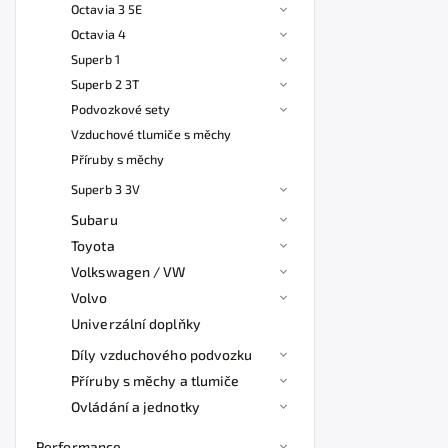
Octavia 3 5E
Octavia 4
Superb 1
Superb 2 3T
Podvozkové sety
Vzduchové tlumiče s měchy
Příruby s měchy
Superb 3 3V
Subaru
Toyota
Volkswagen / VW
Volvo
Univerzální doplňky
Díly vzduchového podvozku
Příruby s měchy a tlumiče
Ovládání a jednotky
Performance