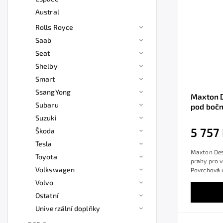
Austral
Rolls Royce
Saab
Seat
Shelby
Smart
SsangYong
Maxton D
Subaru
pod bočn
RS Mk4, 
Suzuki
úpravy, 
5 757
Škoda
Tesla
Maxton Desi
Toyota
prahy pro 
Volkswagen
Povrchová ú
Volvo
Ostatní
Univerzální doplňky