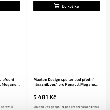
Do košíku
d přední
Maxton Design spoiler pod přední
lt Megane
nárazník ver.1 pro Renault Megane
t ABS
RS Mk4, černý lesklý plast ABS
5 481 Kč
 nárazník
Maxton Design spoiler pod přední nárazník ver.1