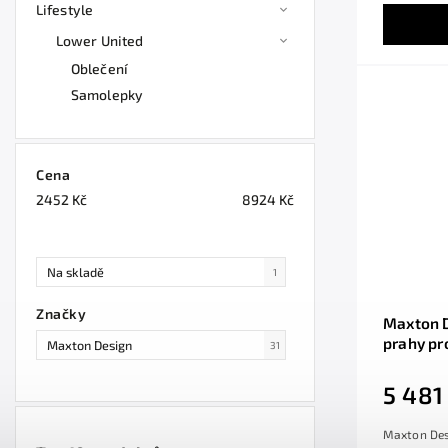
Lifestyle
Lower United
Oblečení
Samolepky
Cena
2452
Kč
8924
Kč
Na skladě
1
Značky
Maxton D
prahy pr
Maxton Design
31
černý le
5 481
Maxton Des