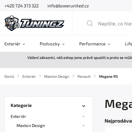
+420 724 373 322
info@lowerunited.cz
Exteriér
Podvozky
Performance
Lif
Vážení zákazníci, náš eshop jsme právě spustili a proto se mů
Domů
/
Exteriér
/
Maxton Design
/
Renault
/
Megane RS
Mega
Kategorie
Exteriér
Nejprodáva
Maxton Design