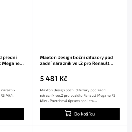
d přední
Maxton Design boční difuzory pod
lt Megane
zadní nárazník ver.2 pro Renault
t ABS, s
Megane RS Mk4, černý lesklý plast
ABS, s červenou linkou
5 481 Kč
 nárazník
Maxton Design boční difuzory pod zadní
 RS Mk4 .
nárazník ver.2 pro vozidlo Renault Megane RS
.
Mk4 . Povrchová úprava spoileru...
Do košíku