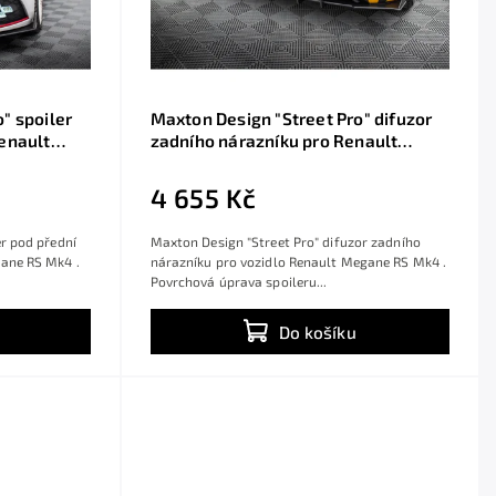
" spoiler
Maxton Design "Street Pro" difuzor
Renault
zadního nárazníku pro Renault
S bez
Megane RS Mk4, plast ABS bez
enou linkou
povrchové úpravy
4 655 Kč
er pod přední
Maxton Design "Street Pro" difuzor zadního
gane RS Mk4 .
nárazníku pro vozidlo Renault Megane RS Mk4 .
Povrchová úprava spoileru...
Do košíku