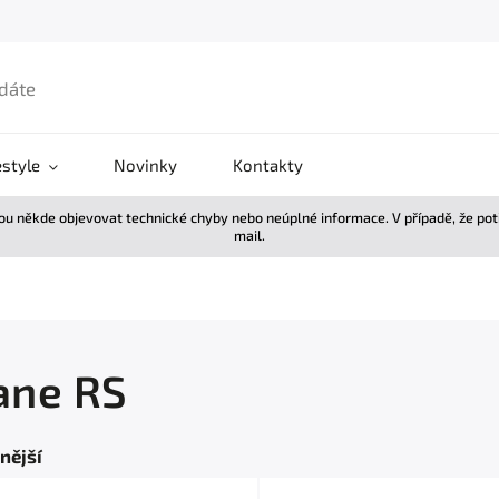
estyle
Novinky
Kontakty
žou někde objevovat technické chyby nebo neúplné informace. V případě, že po
mail.
ne RS
nější