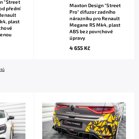
n "Street
Maxton Design "Street
pod přední
Pro" difuzor zadního
Renault
nárazníku pro Renault
4, plast
Megane RS Mk4, plast
chové
ABS bez povrchové
venou
úpravy
4 655 Kč
ktů