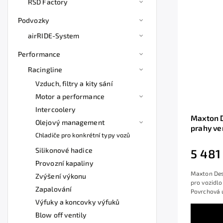
RSD Factory
Podvozky
airRIDE-System
Performance
Racingline
Vzduch, filtry a kity sání
Motor a performance
Intercoolery
Maxton D
Olejový management
prahy ve
Chladiče pro konkrétní typy vozů
Mk4, čer
Silikonové hadice
5 481
Provozní kapaliny
Maxton Desi
Zvýšení výkonu
pro vozidl
Zapalování
Povrchová ú
Výfuky a koncovky výfuků
Blow off ventily