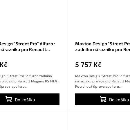
esign "Street Pro" difuzor
Maxton Design "Street Pro
nárazníku pro Renault
zadního nárazníku pro Re
S Mk4, plast ABS bez
Megane RS Mk4, plast AB
é úpravy, s červenou linkou
povrchové úpravy, s červ
 Kč
5 757 Kč
vání
gn "Street Pro" difuzor zadního
Maxton Design "Street Pro" difuz
pro vozidlo Renault Megane RS Mk4 .
nárazníku pro vozidlo Renault M
prava spoileru...
Povrchová úprava spoileru...
Do košíku
Do košíku