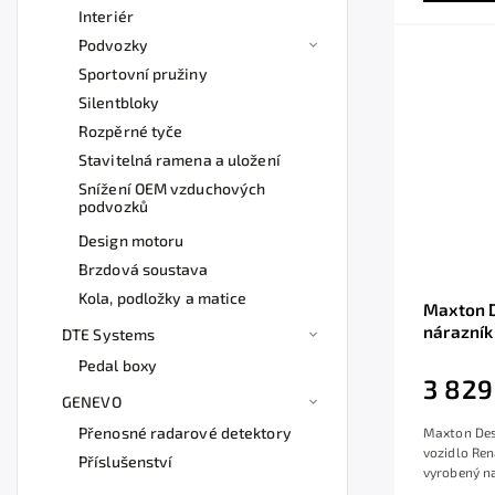
Interiér
Podvozky
Sportovní pružiny
Silentbloky
Rozpěrné tyče
Stavitelná ramena a uložení
Snížení OEM vzduchových
podvozků
Design motoru
Brzdová soustava
Kola, podložky a matice
Maxton D
nárazník
DTE Systems
Mk4
Pedal boxy
3 829
GENEVO
Přenosné radarové detektory
Maxton Desi
vozidlo Re
Příslušenství
vyrobený na