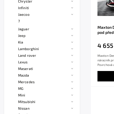
Chrysler
Infiniti
Jaecoo
7
Maxton D
Jaguar
pod před
Jeep
Megane R
Kia
povrcho
4 655
Lamborghini
Land rover
Maxton Desi
nárazník p
Lexus
Povrchová ú
Maserati
Mazda
Mercedes
MG
Mini
Mitsubishi
Nissan