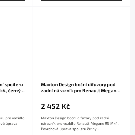
í spoileru
Maxton Design boční difuzory pod
k4, černý
zadní nárazník pro Renault Megane
RS Mk4, černý lesklý plast ABS
2 452 Kč
ru pro vozidlo
Maxton Design boční difuzory pod zadní
ová úprava
nárazník pro vozidlo Renault Megane RS Mk4 .
Povrchová úprava spoileru černý...