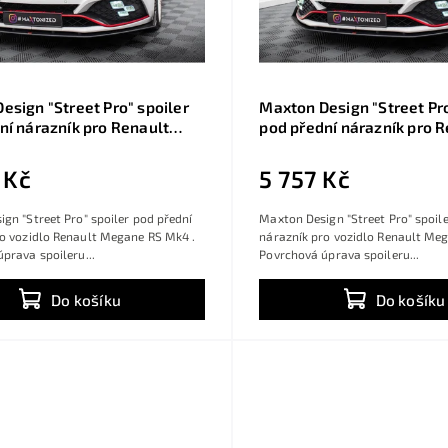
esign "Street Pro" spoiler
Maxton Design "Street Pro
ní nárazník pro Renault
pod přední nárazník pro 
S Mk4, plast ABS bez
Megane RS Mk4, plast AB
vé úpravy
povrchové úpravy, s červ
 Kč
5 757 Kč
gn "Street Pro" spoiler pod přední
Maxton Design "Street Pro" spoil
ro vozidlo Renault Megane RS Mk4 .
nárazník pro vozidlo Renault Me
prava spoileru...
Povrchová úprava spoileru...
Do košíku
Do košíku