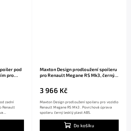
poiler pod
Maxton Design prodloužení spoileru
ním pro
pro Renault Megane RS Mk3, černý
černý
lesklý plast ABS
3 966 Kč
pod zadní
Maxton Design prodloužení spoileru pro vozidlo
o Renault
Renault Megane RS Mk3 . Povrchová úprava
a...
spoileru černý lesklý plast ABS.
Do košíku