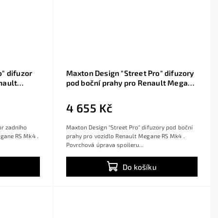
" difuzor
Maxton Design "Street Pro" difuzory
nault
pod boční prahy pro Renault Megane
S bez
RS Mk4, plast ABS bez povrchové
enou linkou
úpravy
4 655 Kč
or zadního
Maxton Design "Street Pro" difuzory pod boční
egane RS Mk4 .
prahy pro vozidlo Renault Megane RS Mk4 .
Povrchová úprava spoileru...
Do košíku