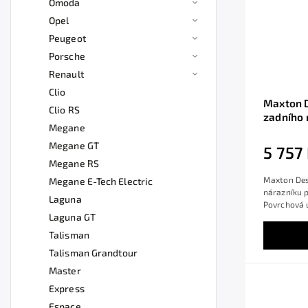
Omoda
Opel
Peugeot
Porsche
Renault
Clio
Maxton D
Clio RS
zadního 
Megane
Megane R
povrchov
Megane GT
5 757
na žebro
Megane RS
Maxton Desi
Megane E-Tech Electric
nárazníku 
Laguna
Povrchová ú
Laguna GT
Talisman
Talisman Grandtour
Master
Express
Espace