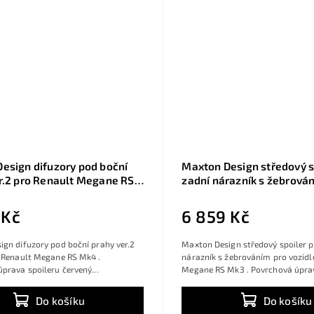
esign difuzory pod boční
Maxton Design středový s
r.2 pro Renault Megane RS
zadní nárazník s žebrová
vený lesklý plast ABS
Renault Megane RS Mk3, 
lesklý plast ABS
 Kč
6 859 Kč
gn difuzory pod boční prahy ver.2
Maxton Design středový spoiler 
o Renault Megane RS Mk4 .
nárazník s žebrováním pro vozidl
prava spoileru červený...
Megane RS Mk3 . Povrchová úprav
Do košíku
Do košíku