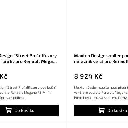
esign "Street Pro" difuzory
Maxton Design spoiler po
í prahy pro Renault Megane
nárazník ver.3 pro Renau
plast ABS bez povrchové
RS Mk4, černý lesklý plas
s červenou linkou
červenou linkou
 Kč
8 924 Kč
gn "Street Pro" difuzory pod boční
Maxton Design spoiler pod přední
vozidlo Renault Megane RS Mk4 .
ver.3 pro vozidlo Renault Megane
prava spoileru...
Povrchová úprava spoileru černý..
Do košíku
Do košíku