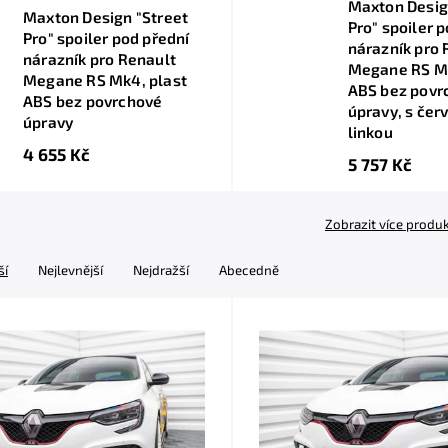
Maxton Desig
Maxton Design "Street
Pro" spoiler 
Pro" spoiler pod přední
nárazník pro 
nárazník pro Renault
Megane RS Mk
Megane RS Mk4, plast
ABS bez povr
ABS bez povrchové
úpravy, s čer
úpravy
linkou
4 655 Kč
5 757 Kč
Zobrazit více produ
ší
Nejlevnější
Nejdražší
Abecedně