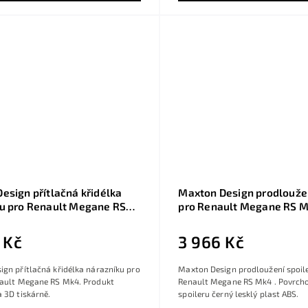
esign přítlačná křidélka
Maxton Design prodloužen
u pro Renault Megane RS
pro Renault Megane RS M
lesklý plast ABS
 Kč
3 966 Kč
gn přítlačná křidélka nárazníku pro
Maxton Design prodloužení spoile
nault Megane RS Mk4. Produkt
Renault Megane RS Mk4 . Povrch
 3D tiskárně.
spoileru černý lesklý plast ABS.