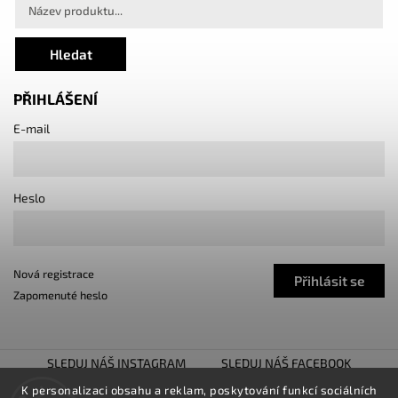
Hledat
PŘIHLÁŠENÍ
E-mail
Heslo
Nová registrace
Přihlásit se
Zapomenuté heslo
SLEDUJ NÁŠ INSTAGRAM
SLEDUJ NÁŠ FACEBOOK
TUNING SHOW TROJHALÍ
SNÍŽENO.CZ
K personalizaci obsahu a reklam, poskytování funkcí sociálních