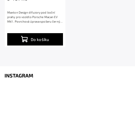
Maxton Design difuzory pod boční
prahy pro vozidlo Porsche Macan EV
Mk1 . Povrchová úprava spoileru černý
lesklý...
Do košíku
INSTAGRAM