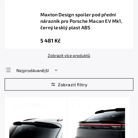
Maxton Design spoiler pod přední
nárazník pro Porsche Macan EV Mk1,
černý lesklý plast ABS
5 481 Kč
Zobrazit více produktů
Nejprodávanější
Nejlevnější
Nejdražší
Abecedně