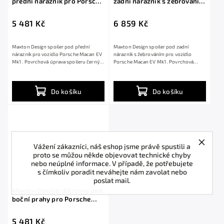
přední nárazník pro Porsche
zadní nárazník s žebrováním
Macan EV Mk1, černý lesklý
pro Porsche Macan EV Mk1,
plast ABS
černý lesklý plast ABS
5 481 Kč
6 859 Kč
Maxton Design spoiler pod přední
Maxton Design spoiler pod zadní
nárazník pro vozidlo Porsche Macan EV
nárazník s žebrováním pro vozidlo
Mk1 . Povrchová úprava spoileru černý
Porsche Macan EV Mk1 . Povrchová
lesklý...
úprava spoileru...
Do košíku
Do košíku
Vážení zákazníci, náš eshop jsme právě spustili a
proto se můžou někde objevovat technické chyby
nebo neúplné informace. V případě, že potřebujete
s čímkoliv poradit neváhejte nám zavolat nebo
poslat mail.
Maxton Design difuzory pod
boční prahy pro Porsche
Macan EV Mk1, černý lesklý
plast ABS
5 481 Kč