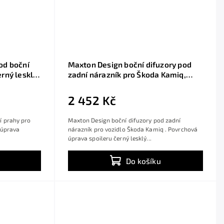
od boční
Maxton Design boční difuzory pod
rný lesklý
zadní nárazník pro Škoda Kamiq,
černý lesklý plast ABS
2 452 Kč
í prahy pro
Maxton Design boční difuzory pod zadní
 úprava
nárazník pro vozidlo Škoda Kamiq . Povrchová
úprava spoileru černý lesklý...
Do košíku