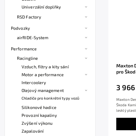
Univerzální doplňky
RSD Factory
Podvozky
airRIDE-System
Performance
Racingline
Maxton D
Vzduch, filtry a kity sání
pro Škod
Motor a performance
ABS
Intercoolery
3 966
Olejový management
Chladiče pro konkrétní typy vozů
Maxton Desi
Škoda Kami
Silikonové hadice
lesklý plas
Provozní kapaliny
Zvýšení výkonu
Zapalování