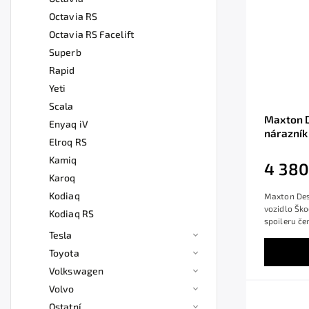
Octavia RS
Octavia RS Facelift
Superb
Rapid
Yeti
Scala
Maxton D
Enyaq iV
nárazník
Elroq RS
lesklý p
Kamiq
4 380
Karoq
Kodiaq
Maxton Des
vozidlo Šk
Kodiaq RS
spoileru če
Tesla
Toyota
Volkswagen
Volvo
Ostatní