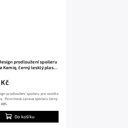
esign prodloužení spoileru
a Kamiq, černý lesklý plast
 Kč
gn prodloužení spoileru pro vozidlo
q . Povrchová úprava spoileru černý
t ABS.
Do košíku