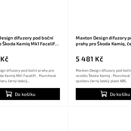
esign difuzory pod boční
Maxton Design difuzory p
o Škoda Kamiq Mk1 Facelift,
prahy pro Škoda Kamiq, če
sklý plast ABS, Monte Carlo
plast ABS
 Kč
5 481 Kč
ign difuzory pod boční prahy pro
Maxton Design difuzory pod bočn
da Kamiq Mk1 Facelift . Povrchová
vozidlo Škoda Kamiq . Povrchová
eru černý lesklý...
spoileru černý lesklý plast ABS.
Do košíku
Do košíku