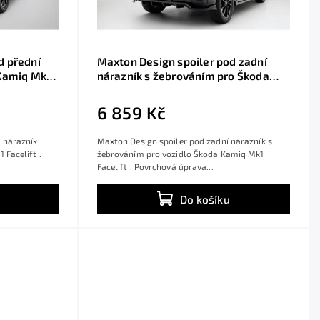
d přední
Maxton Design spoiler pod zadní
 Kamiq Mk1
nárazník s žebrováním pro Škoda
t ABS,
Kamiq Mk1 Facelift, černý lesklý
plast ABS, Monte Carlo
6 859 Kč
 nárazník
Maxton Design spoiler pod zadní nárazník s
 Facelift .
žebrováním pro vozidlo Škoda Kamiq Mk1
Facelift . Povrchová úprava...
Do košíku