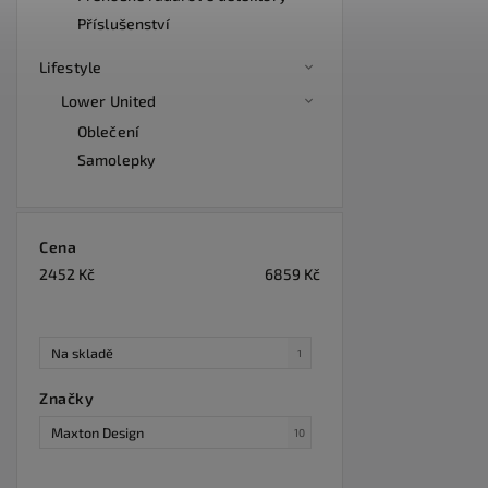
Příslušenství
Lifestyle
Lower United
Oblečení
Samolepky
Cena
2452
Kč
6859
Kč
Na skladě
1
Značky
Maxton Design
10