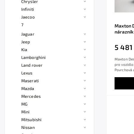
Chrysler
Infiniti
Jaecoo
7
Maxton D
nárazník
Jaguar
Facelift,
Jeep
Monte C
5 481
Kia
Lamborghini
Maxton Desi
pro vozidlo
Land rover
Povrchová ú
Lexus
Maserati
Mazda
Mercedes
MG
Mini
Mitsubishi
Nissan