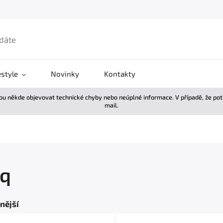
estyle
Novinky
Kontakty
žou někde objevovat technické chyby nebo neúplné informace. V případě, že po
mail.
q
nější