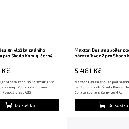
esign vložka zadního
Maxton Design spoiler po
u pro Škoda Kamiq, černý
nárazník ver.2 pro Škoda 
last ABS
černý lesklý plast ABS
 Kč
5 481 Kč
ign vložka zadního nárazníku pro
Maxton Design spoiler pod přední
oda Kamiq . Povrchová úprava
ver.2 pro vozidlo Škoda Kamiq . 
rný lesklý plast ABS.
úprava spoileru černý lesklý...
Do košíku
Do košíku