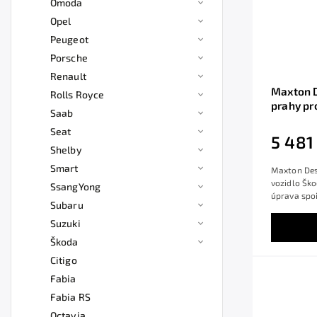
Omoda
Opel
Peugeot
Porsche
Renault
Maxton D
Rolls Royce
prahy pr
Saab
černý le
Seat
5 481
Shelby
Smart
Maxton Des
vozidlo Ško
SsangYong
úprava spoil
Subaru
Suzuki
Škoda
Citigo
Fabia
Fabia RS
Octavia