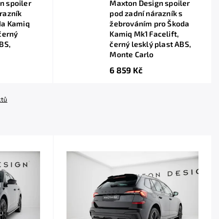
n spoiler
Maxton Design spoiler
razník
pod zadní nárazník s
da Kamiq
žebrováním pro Škoda
 černý
Kamiq Mk1 Facelift,
ABS,
černý lesklý plast ABS,
Monte Carlo
6 859 Kč
ktů