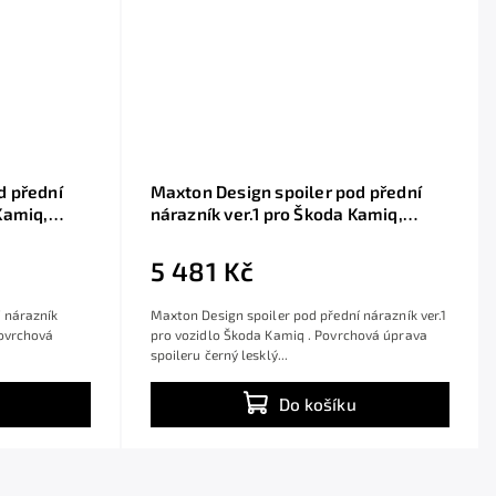
d přední
Maxton Design spoiler pod přední
Kamiq,
nárazník ver.1 pro Škoda Kamiq,
černý lesklý plast ABS
5 481 Kč
 nárazník
Maxton Design spoiler pod přední nárazník ver.1
Povrchová
pro vozidlo Škoda Kamiq . Povrchová úprava
spoileru černý lesklý...
Do košíku