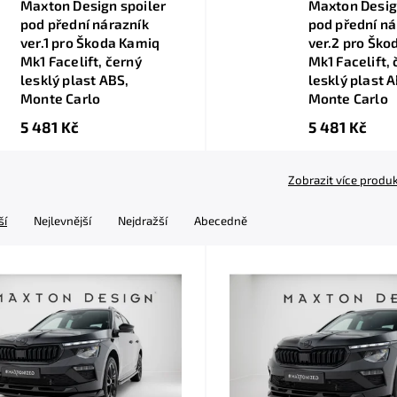
Maxton Design spoiler
Maxton Desig
pod přední nárazník
pod přední ná
ver.1 pro Škoda Kamiq
ver.2 pro Ško
Mk1 Facelift, černý
Mk1 Facelift,
lesklý plast ABS,
lesklý plast 
Monte Carlo
Monte Carlo
5 481 Kč
5 481 Kč
Zobrazit více produ
ší
Nejlevnější
Nejdražší
Abecedně