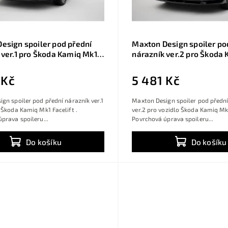
esign spoiler pod přední
Maxton Design spoiler po
 ver.1 pro Škoda Kamiq Mk1
nárazník ver.2 pro Škoda
 černý lesklý plast ABS,
Facelift, černý lesklý plas
arlo
Monte Carlo
 Kč
5 481 Kč
gn spoiler pod přední nárazník ver.1
Maxton Design spoiler pod přední
 Škoda Kamiq Mk1 Facelift .
ver.2 pro vozidlo Škoda Kamiq Mk1
prava spoileru...
Povrchová úprava spoileru...
Do košíku
Do košíku