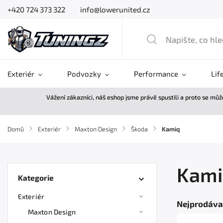
+420 724 373 322
info@lowerunited.cz
Exteriér
Podvozky
Performance
Lif
Vážení zákazníci, náš eshop jsme právě spustili a proto se mů
Domů
/
Exteriér
/
Maxton Design
/
Škoda
/
Kamiq
Kami
Kategorie
Exteriér
Nejprodáva
Maxton Design