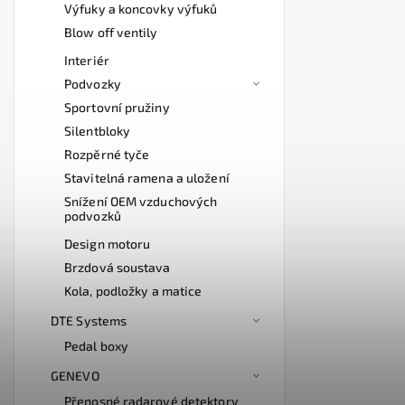
Výfuky a koncovky výfuků
Blow off ventily
Interiér
Podvozky
Sportovní pružiny
Silentbloky
Rozpěrné tyče
Stavitelná ramena a uložení
Snížení OEM vzduchových
podvozků
Design motoru
Brzdová soustava
Kola, podložky a matice
DTE Systems
Pedal boxy
GENEVO
Přenosné radarové detektory