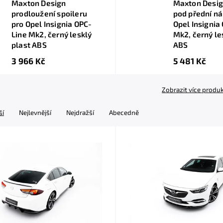
Maxton Design
Maxton Desig
prodloužení spoileru
pod přední ná
pro Opel Insignia OPC-
Opel Insignia
Line Mk2, černý lesklý
Mk2, černý le
plast ABS
ABS
3 966 Kč
5 481 Kč
Zobrazit více produ
ší
Nejlevnější
Nejdražší
Abecedně