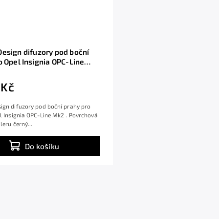
esign difuzory pod boční
o Opel Insignia OPC-Line
ný lesklý plast ABS
 Kč
ign difuzory pod boční prahy pro
l Insignia OPC-Line Mk2 . Povrchová
leru černý...
Do košíku