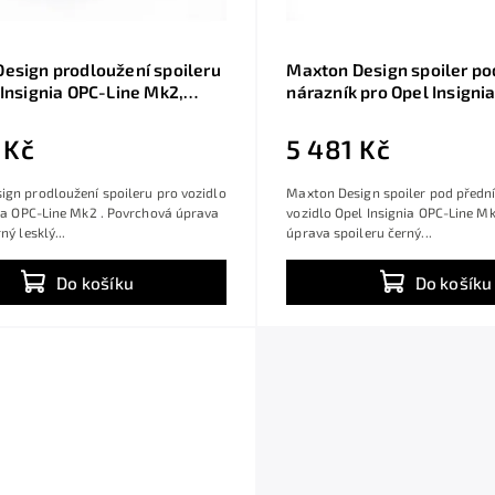
esign prodloužení spoileru
Maxton Design spoiler po
 Insignia OPC-Line Mk2,
nárazník pro Opel Insigni
sklý plast ABS
Mk2, černý lesklý plast A
 Kč
5 481 Kč
gn prodloužení spoileru pro vozidlo
Maxton Design spoiler pod přední
ia OPC-Line Mk2 . Povrchová úprava
vozidlo Opel Insignia OPC-Line M
ný lesklý...
úprava spoileru černý...
Do košíku
Do košíku