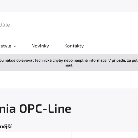
estyle
Novinky
Kontakty
žou někde objevovat technické chyby nebo neúplné informace. V případě, že po
mail.
gnia OPC-Line
nější