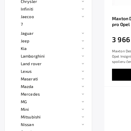
Chrysler
Infiniti
Jaecoo
Maxton D
7
pro Opel
černý le
Jaguar
3 966
Jeep
Kia
Maxton Desi
Lamborghini
Opel Insign
spoileru čer
Land rover
Lexus
Maserati
Mazda
Mercedes
MG
Mini
Mitsubishi
Nissan