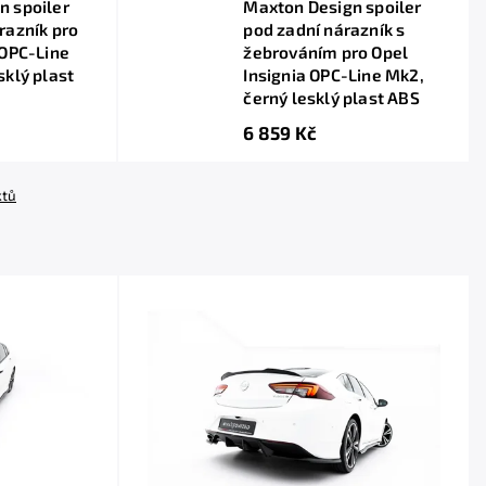
n spoiler
Maxton Design spoiler
razník pro
pod zadní nárazník s
 OPC-Line
žebrováním pro Opel
sklý plast
Insignia OPC-Line Mk2,
černý lesklý plast ABS
6 859 Kč
ktů