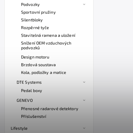
Podvozky
Sportovní pružiny
Silentbloky
Rozpěrné tyče
Stavitelná ramena a uložení
Snížení OEM vzduchových
podvozků
Design motoru
Brzdová soustava
Kola, podložky a matice
DTE Systems
Pedal boxy
GENEVO
Přenosné radarové detektory
Příslušenství
Lifestyle