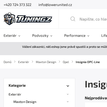
+420 724 373 322
info@lowerunited.cz
Exteriér
Podvozky
Performance
Lif
Vážení zákazníci, náš eshop jsme právě spustili a proto se mů
Domů
/
Exteriér
/
Maxton Design
/
Opel
/
Insignia OPC-Line
Insi
Kategorie
Exteriér
Nejprodáva
Maxton Design