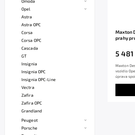
Omoda
Opel
Astra
Astra OPC
Maxton D
Corsa
prahy pr
Corsa OPC
Mk2, čer
Cascada
5 481
GT
Insignia
Maxton Des
vozidlo Ope
Insignia OPC
úprava spoi
Insignia OPC-Line
Vectra
Zafira
Zafira OPC
Grandland
Peugeot
Porsche