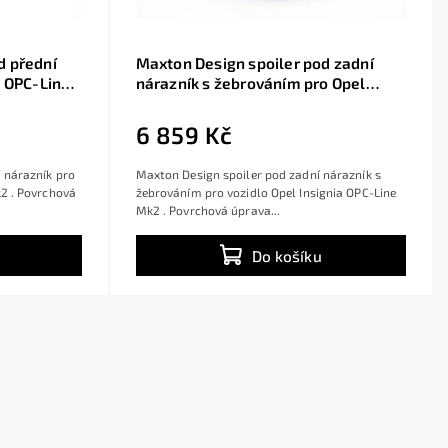
d přední
Maxton Design spoiler pod zadní
a OPC-Line
nárazník s žebrováním pro Opel
BS
Insignia OPC-Line Mk2, černý lesklý
plast ABS
6 859 Kč
 nárazník pro
Maxton Design spoiler pod zadní nárazník s
k2 . Povrchová
žebrováním pro vozidlo Opel Insignia OPC-Line
Mk2 . Povrchová úprava...
Do košíku