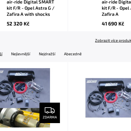
air-ride Digital SMART
air-ride Digi
kit F/R - Opel Astra G /
kit F/R - Opel
Zafira A with shocks
Zafira A
52 320 Kč
41 690 Kč
Zobrazit více produ
ší
Nejlevnější
Nejdražší
Abecedně
ZDARMA