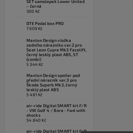
SET samolepek Lower United
– černá
300 Kč
DTE Pedal box PRO
7 609 Kč
Maxton Design vložka
zadního nárazníku ver.2 pro
Seat Leon Cupra Mk3 Facelift,
černý lesklý plast ABS, ST
(combi)
5 344 Kč
Maxton Design spoiler pod
přední nárazník ver.3 pro
Škoda Superb Mk3, černý
lesklý plast ABS
5 481 Kč
air-ride Digital SMART kit F/R
- VW Golf 4 / Bora - fwd with
shocks
54 840 Kč
air-ride Digital SMART kit F/R