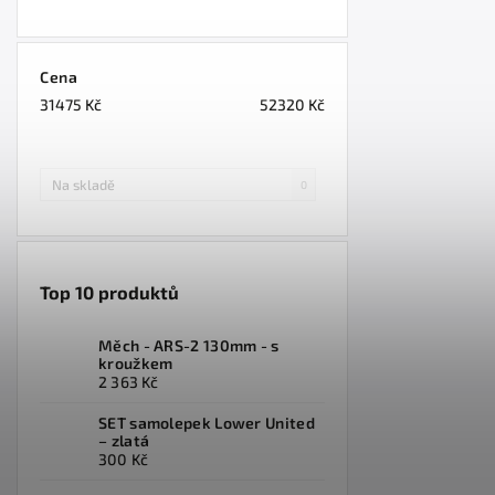
Cena
31475
Kč
52320
Kč
Na skladě
0
Top 10 produktů
Měch - ARS-2 130mm - s
kroužkem
2 363 Kč
SET samolepek Lower United
– zlatá
300 Kč