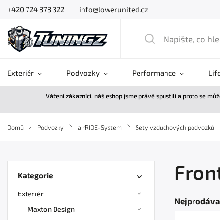
+420 724 373 322
info@lowerunited.cz
Exteriér
Podvozky
Performance
Lif
Vážení zákazníci, náš eshop jsme právě spustili a proto se mů
Domů
/
Podvozky
/
airRIDE-System
/
Sety vzduchových podvozků
Fron
Kategorie
Exteriér
Nejprodáva
Maxton Design