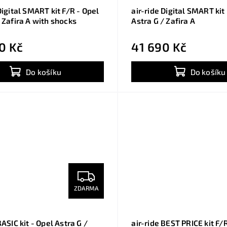
Digital SMART kit F/R - Opel
air-ride Digital SMART kit
 Zafira A with shocks
Astra G / Zafira A
0 Kč
41 690 Kč
Do košíku
Do košíku
ZDARMA
BASIC kit - Opel Astra G /
air-ride BEST PRICE kit F/