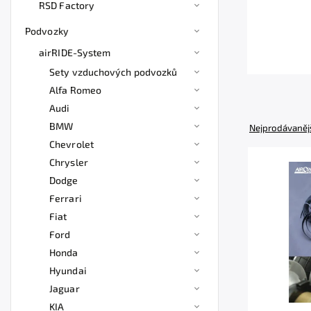
RSD Factory
Podvozky
airRIDE-System
Sety vzduchových podvozků
Alfa Romeo
Audi
BMW
Nejprodávaněj
Chevrolet
Chrysler
Dodge
Ferrari
Fiat
Ford
Honda
Hyundai
Jaguar
KIA