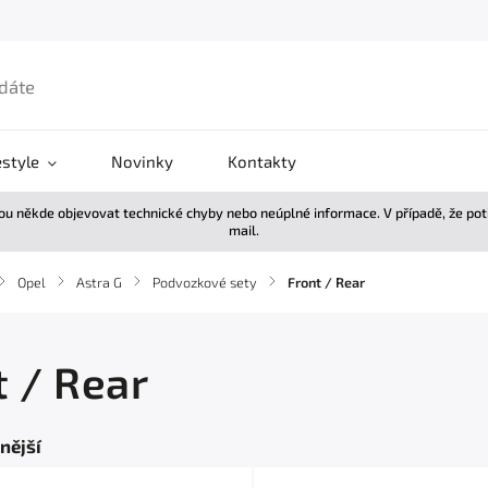
estyle
Novinky
Kontakty
žou někde objevovat technické chyby nebo neúplné informace. V případě, že po
mail.
/
Opel
/
Astra G
/
Podvozkové sety
/
Front / Rear
t / Rear
nější