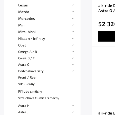
Lexus
air-ride 
Astra G /
Mazda
Mercedes
52 32
Mini
Mitsubishi
Nissan / Infinity
Opel
Omega A / B
Corsa D / E
Astra G
Podvozkové sety
Front / Rear
VIP - 4way
Příruby s měchy
Vzduchové tlumiče s měchy
Astra H
Astra J
air-ride 