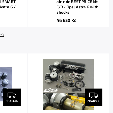
tal SMART
air-ride BEST PRICE kit
 Astra G /
F/R - Opel Astra G with
shocks
46 650 Kč
ktů
ZDARMA
ZDARMA