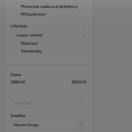
Přenosné radarové detektory
Příslušenství
Lifestyle
Lower United
Oblečení
Samolepky
Cena
3966
Kč
6859
Kč
Na skladě
0
Značky
Maxton Design
2