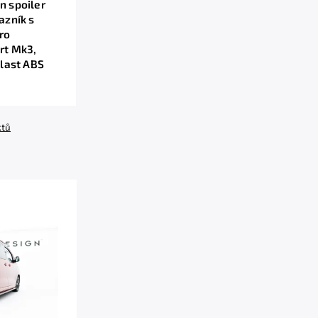
n spoiler
azník s
ro
rt Mk3,
plast ABS
ktů