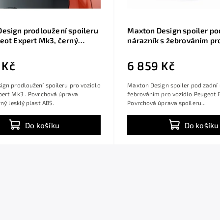
esign prodloužení spoileru
Maxton Design spoiler po
eot Expert Mk3, černý
nárazník s žebrováním pr
last ABS
Expert Mk3, černý lesklý 
 Kč
6 859 Kč
gn prodloužení spoileru pro vozidlo
Maxton Design spoiler pod zadní 
pert Mk3 . Povrchová úprava
žebrováním pro vozidlo Peugeot 
rný lesklý plast ABS.
Povrchová úprava spoileru...
Do košíku
Do košíku