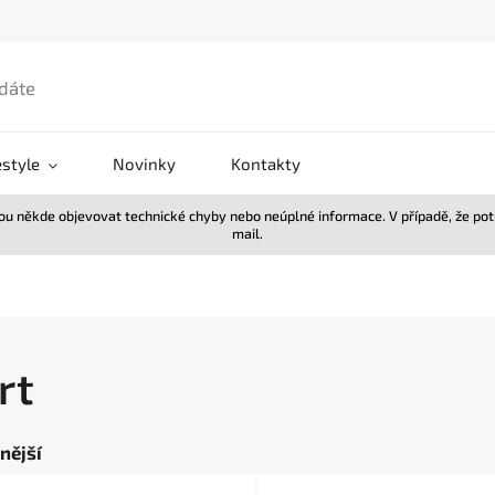
estyle
Novinky
Kontakty
žou někde objevovat technické chyby nebo neúplné informace. V případě, že po
mail.
rt
nější