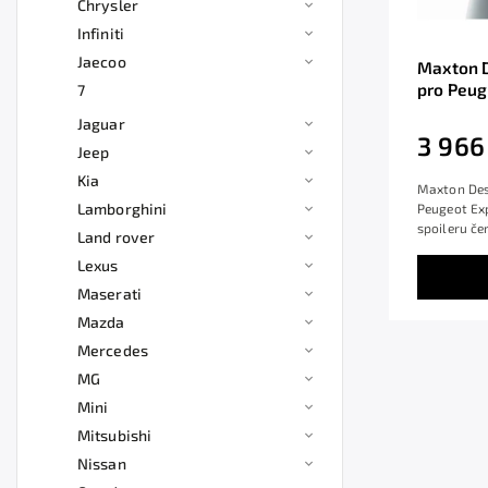
Chrysler
Infiniti
Jaecoo
Maxton D
pro Peug
7
lesklý p
Jaguar
3 966
Jeep
Kia
Maxton Desi
Lamborghini
Peugeot Ex
spoileru če
Land rover
Lexus
Maserati
Mazda
Mercedes
MG
Mini
Mitsubishi
Nissan