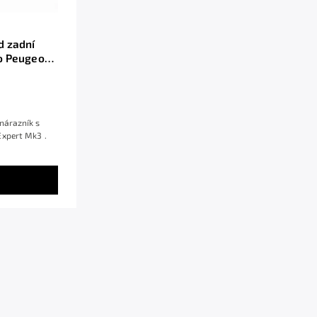
d zadní
o Peugeot
plast ABS
nárazník s
Expert Mk3 .