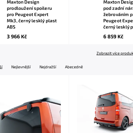
Maxton Design
Maxton Desig
prodloužení spoileru
pod zadní nár
pro Peugeot Expert
žebrováním p
Mk3, černý lesklý plast
Peugeot Expe
ABS
černý lesklý 
3 966 Kč
6 859 Kč
Zobrazit více produ
ší
Nejlevnější
Nejdražší
Abecedně