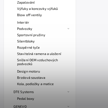
Zapalování
Výfuky a koncovky výfuků
Blow off ventily
Interiér
Podvozky
Sportovní pružiny
Silentbloky
Rozpěrné tyče
Stavitelná ramena a uložení
Snížení OEM vzduchových
podvozků
Design motoru
Brzdová soustava
Kola, podložky a matice
DTE Systems
Pedal boxy
GENEVO