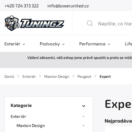
+420 724 373 322
info@lowerunited.cz
Exteriér
Podvozky
Performance
Lif
Vážení zákazníci, náš eshop jsme právě spustili a proto se mů
Domů
/
Exteriér
/
Maxton Design
/
Peugeot
/
Expert
Expe
Kategorie
Exteriér
Nejprodáva
Maxton Design