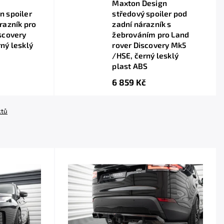
Maxton Design
n spoiler
středový spoiler pod
razník pro
zadní nárazník s
scovery
žebrováním pro Land
ný lesklý
rover Discovery Mk5
/HSE, černý lesklý
plast ABS
6 859 Kč
ktů