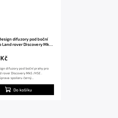
esign difuzory pod boční
o Land rover Discovery Mk5
rný lesklý plast ABS
 Kč
ign difuzory pod boční prahy pro
d rover Discovery Mk5 /HSE .
prava spoileru černý...
Do košíku