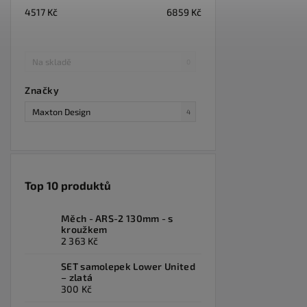
4517
Kč
6859
Kč
Na skladě
0
Značky
Maxton Design
4
Top 10 produktů
Měch - ARS-2 130mm - s
kroužkem
2 363 Kč
SET samolepek Lower United
– zlatá
300 Kč