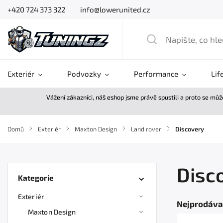
+420 724 373 322
info@lowerunited.cz
Exteriér
Podvozky
Performance
Lif
Vážení zákazníci, náš eshop jsme právě spustili a proto se mů
Domů
/
Exteriér
/
Maxton Design
/
Land rover
/
Discovery
Disc
Kategorie
Exteriér
Nejprodáva
Maxton Design