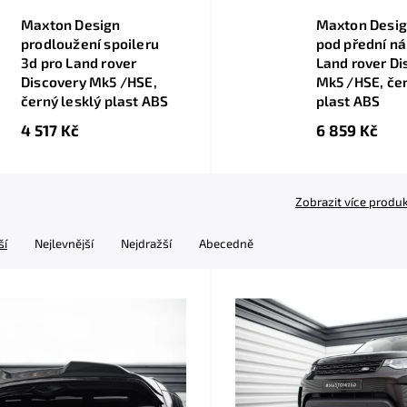
Maxton Design
Maxton Desig
prodloužení spoileru
pod přední ná
3d pro Land rover
Land rover Di
Discovery Mk5 /HSE,
Mk5 /HSE, čer
černý lesklý plast ABS
plast ABS
4 517 Kč
6 859 Kč
Zobrazit více produ
ší
Nejlevnější
Nejdražší
Abecedně