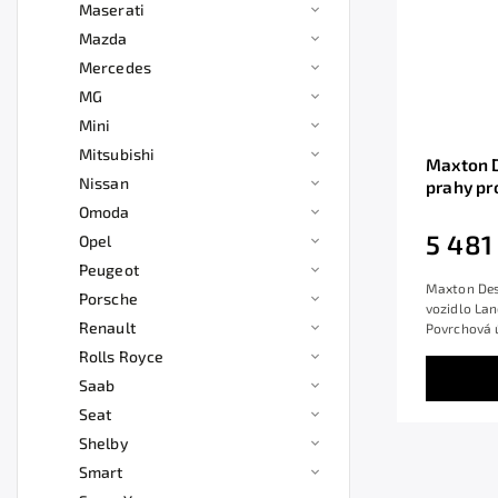
Maserati
Mazda
Mercedes
MG
Mini
Mitsubishi
Maxton D
Nissan
prahy pr
/HSE, če
Omoda
5 481
Opel
Peugeot
Maxton Des
Porsche
vozidlo Lan
Renault
Povrchová ú
Rolls Royce
Saab
Seat
Shelby
Smart