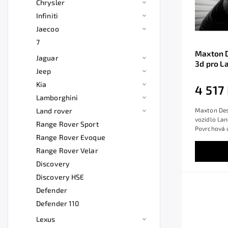
Chrysler
Infiniti
Jaecoo
7
Maxton D
Jaguar
3d pro L
Jeep
/HSE, če
Kia
4 517
Lamborghini
Land rover
Maxton Des
vozidlo Lan
Range Rover Sport
Povrchová ú
Range Rover Evoque
Range Rover Velar
Discovery
Discovery HSE
Defender
Defender 110
Lexus