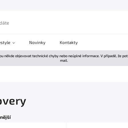
estyle
Novinky
Kontakty
žou někde objevovat technické chyby nebo neúplné informace. V případě, že po
mail.
overy
nější