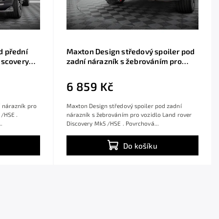
d přední
Maxton Design středový spoiler pod
iscovery
zadní nárazník s žebrováním pro
ast ABS
Land rover Discovery Mk5 /HSE,
černý lesklý plast ABS
6 859 Kč
 nárazník pro
Maxton Design středový spoiler pod zadní
 /HSE .
nárazník s žebrováním pro vozidlo Land rover
.
Discovery Mk5 /HSE . Povrchová...
Do košíku