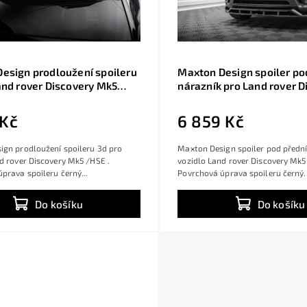
esign prodloužení spoileru
Maxton Design spoiler po
and rover Discovery Mk5
nárazník pro Land rover D
rný lesklý plast ABS
Mk5 /HSE, černý lesklý pl
 Kč
6 859 Kč
ign prodloužení spoileru 3d pro
Maxton Design spoiler pod přední
d rover Discovery Mk5 /HSE .
vozidlo Land rover Discovery Mk5
prava spoileru černý...
Povrchová úprava spoileru černý..
Do košíku
Do košíku