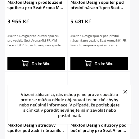
Maxton Design prodloužení
Maxton Design spoiler pod
spoileru pro Seat Arona Mk1
přední nárazník pro Seat
FR, Mk1 Facelift /FR, černý
Arona Mk1 FR, černý lesklý
lesklý plast ABS
plast ABS
3 966 Kč
5 481 Kč
Maxton Design prodloužení spoileru
Maxton Design spoiler pod přední
pro vozidlo Seat Arona Mk1 FR, Mk1
nárazník pro vozidlo Seat Arona Mk1 FR .
Facelift /FR . Povrchová úprava spoileru
Povrchová úprava spoileru černý
černý...
lesklý...
Do košíku
Do košíku
Vážení zákazníci, náš eshop jsme právě spustili a
proto se můžou někde objevovat technické chyby
nebo neúplné informace. V případě, že potřebujete
s čímkoliv poradit neváhejte nám zavolat nebo
poslat mail.
Maxton Design středový
Maxton Design difuzory pod
spoiler pod zadní nárazník s
boční prahy pro Seat Arona
žebrováním pro Seat Arona
Mk1 FR, Mk1 Facelift /FR,