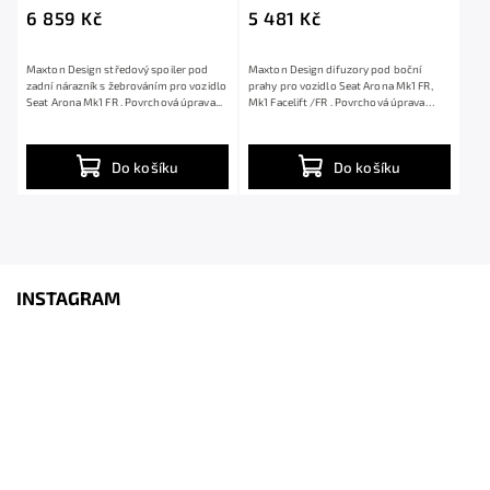
Mk1 FR, černý lesklý plast
černý lesklý plast ABS
6 859 Kč
5 481 Kč
ABS
Maxton Design středový spoiler pod
Maxton Design difuzory pod boční
zadní nárazník s žebrováním pro vozidlo
prahy pro vozidlo Seat Arona Mk1 FR,
Seat Arona Mk1 FR . Povrchová úprava...
Mk1 Facelift /FR . Povrchová úprava
spoileru...
Do košíku
Do košíku
INSTAGRAM