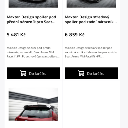
Maxton Design spoiler pod
Maxton Design středový
přední nárazník pro Seat
spoiler pod zadní nárazník s
Arona Mk1 Facelift FR, černý
žebrováním pro Seat Arona
lesklý plast ABS
Mk1 Facelift /FR, černý lesklý
5 481 Kč
6 859 Kč
plast ABS
Maxton Design spoiler pod přední
Maxton Design středový spoiler pod
nárazník pro vozidlo Seat Arona Mk1
zadní nárazník s žebrováním pro vozidlo
Facelift FR . Povrchová úprava spoileru
Seat Arona Mk1 Facelift /FR .
černý...
Povrchová...
Do košíku
Do košíku