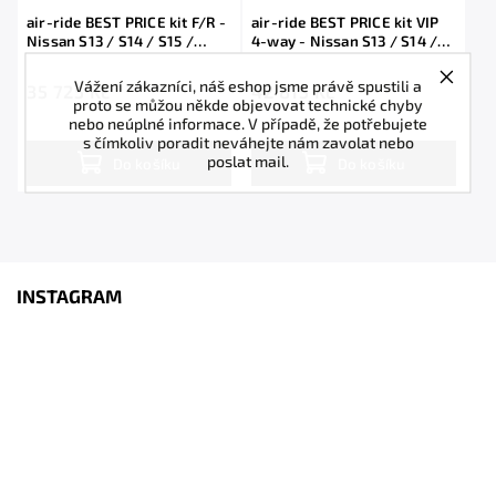
air-ride BEST PRICE kit F/R -
air-ride BEST PRICE kit VIP
Nissan S13 / S14 / S15 /
4-way - Nissan S13 / S14 /
Silvia
S15 / Silvia
Vážení zákazníci, náš eshop jsme právě spustili a
35 725 Kč
42 815 Kč
proto se můžou někde objevovat technické chyby
nebo neúplné informace. V případě, že potřebujete
s čímkoliv poradit neváhejte nám zavolat nebo
poslat mail.
Do košíku
Do košíku
INSTAGRAM