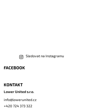
Sledovat na Instagramu
FACEBOOK
KONTAKT
Lower United s.r.o.
info
@
lowerunited.cz
+420 724 373 322