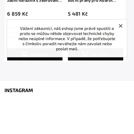
zadní nárazník s žebrováním
boční prahy pro Abarth
pro Abarth 500E, černý
500E, černý lesklý plast ABS
lesklý plast ABS
6 859 Kč
5 481 Kč
Vážení zákazníci, náš eshop jsme právě spustili a
Maxton Design spoiler pod zadní
Maxton Design difuzory pod boční
nárazník s žebrováním pro vozidlo
prahy pro vozidlo Abarth 500E .
proto se můžou někde objevovat technické chyby
Abarth 500E . Povrchová úprava
Povrchová úprava spoileru černý lesklý
nebo neúplné informace. V případě, že potřebujete
spoileru černý...
plast ABS.
s čímkoliv poradit neváhejte nám zavolat nebo
poslat mail.
Do košíku
Do košíku
INSTAGRAM