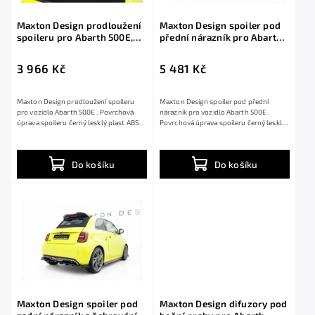
Maxton Design prodloužení
Maxton Design spoiler pod
spoileru pro Abarth 500E,
přední nárazník pro Abarth
černý lesklý plast ABS
500E, černý lesklý plast ABS
3 966 Kč
5 481 Kč
Maxton Design prodloužení spoileru
Maxton Design spoiler pod přední
pro vozidlo Abarth 500E . Povrchová
nárazník pro vozidlo Abarth 500E .
úprava spoileru černý lesklý plast ABS.
Povrchová úprava spoileru černý lesklý
plast ABS.
Do košíku
Do košíku
Maxton Design spoiler pod
Maxton Design difuzory pod