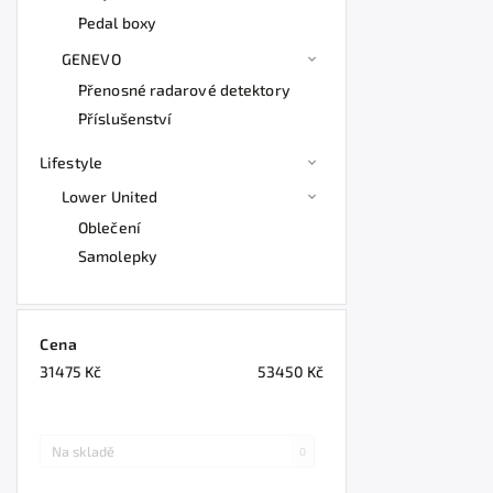
Pedal boxy
GENEVO
Přenosné radarové detektory
Příslušenství
Lifestyle
Lower United
Oblečení
Samolepky
Cena
31475
Kč
53450
Kč
Na skladě
0