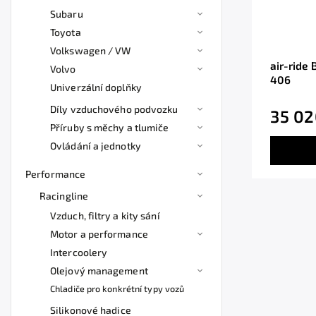
Subaru
Toyota
Volkswagen / VW
air-ride 
Volvo
406
Univerzální doplňky
Díly vzduchového podvozku
35 02
Příruby s měchy a tlumiče
Ovládání a jednotky
Performance
Racingline
Vzduch, filtry a kity sání
Motor a performance
Intercoolery
Olejový management
Chladiče pro konkrétní typy vozů
Silikonové hadice