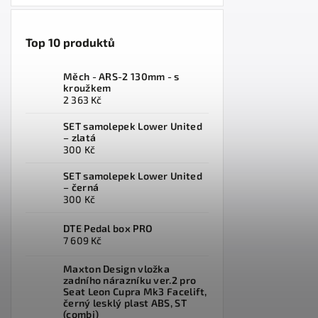
Top 10 produktů
Měch - ARS-2 130mm - s
kroužkem
2 363 Kč
SET samolepek Lower United
– zlatá
300 Kč
SET samolepek Lower United
– černá
300 Kč
DTE Pedal box PRO
7 609 Kč
Maxton Design vložka
zadního nárazníku ver.2 pro
Seat Leon Cupra Mk3 Facelift,
černý lesklý plast ABS, ST
(combi)