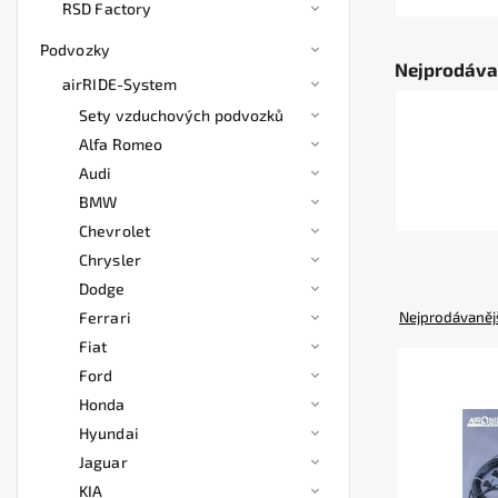
RSD Factory
Podvozky
Nejprodáva
airRIDE-System
Sety vzduchových podvozků
Alfa Romeo
Audi
BMW
Chevrolet
Chrysler
Dodge
Ferrari
Nejprodávaněj
Fiat
Ford
Honda
Hyundai
Jaguar
KIA