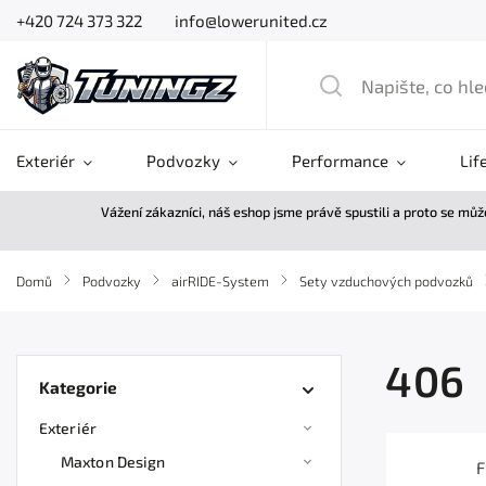
+420 724 373 322
info@lowerunited.cz
Exteriér
Podvozky
Performance
Lif
Vážení zákazníci, náš eshop jsme právě spustili a proto se mů
Domů
/
Podvozky
/
airRIDE-System
/
Sety vzduchových podvozků
406
Kategorie
Exteriér
Maxton Design
F