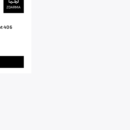
ZDARMA
ot 406