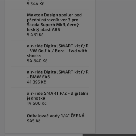
5 344 Kč
Maxton Design spoiler pod
přední nárazník ver.3 pro
Škoda Superb Mk3, černý
lesklý plast ABS
5 481 Kč
air-ride Digital SMART kit F/R
- VW Golf 4 / Bora - fwd with
shocks
54 840 Kč
air-ride Digital SMART kit F/R
- BMW E46
41 395 Kč
air-ride SMART P/Z - digitální
jednotka
14 500 Kč
Odkalovač vody 1/4" ČERNÁ
945 Kč