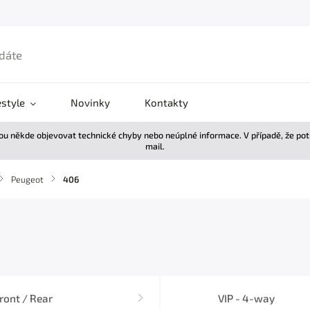
estyle
Novinky
Kontakty
žou někde objevovat technické chyby nebo neúplné informace. V případě, že po
mail.
/
Peugeot
/
406
ront / Rear
VIP - 4-way