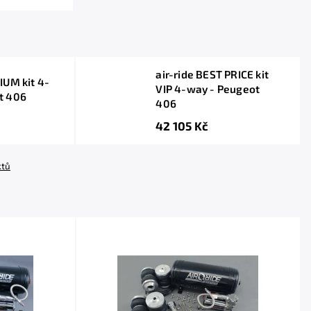
air-ride BEST PRICE kit
IUM kit 4-
VIP 4-way - Peugeot
t 406
406
42 105 Kč
ktů