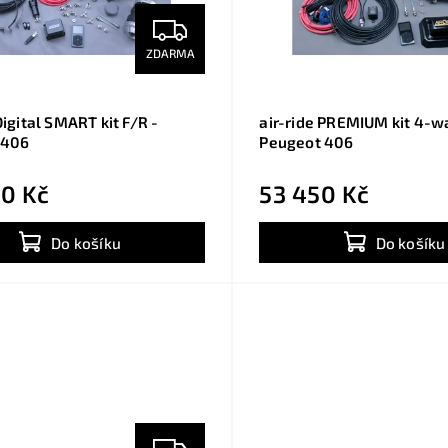
ZDARMA
Digital SMART kit F/R -
air-ride PREMIUM kit 4-w
 406
Peugeot 406
0 Kč
53 450 Kč
Do košíku
Do košíku