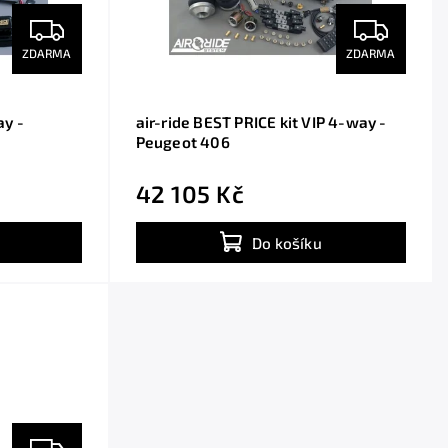
ZDARMA
ZDARMA
ay -
air-ride BEST PRICE kit VIP 4-way -
Peugeot 406
42 105 Kč
Do košíku